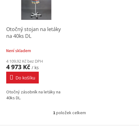
s
p
r
o
d
Otočný stojan na letáky
u
na 40ks DL
k
t
Není skladem
ů
4 109,92 Kč bez DPH
4 973 Kč
/ ks
Do košíku
Otočný zásobník na letáky na
40ks DL.
1
položek celkem
O
v
l
Z
á
á
d