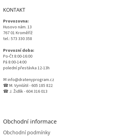
p
a
a
KONTAKT
c
t
í
Provozovna:
í
p
Husovo nám. 13
r
767 01 Kroměříž
v
tel.: 573 330 358
k
y
Provozní doba:
v
Po-Čt 8:00-16:00
ý
Pá 8:00-14:00
p
polední přestávka 12-13h
i
s
✉ info@dratenyprogram.cz
u
☎ M. Vymlátil - 605 185 822
☎ J. Židlík - 604 316 013
Obchodní informace
Obchodní podmínky