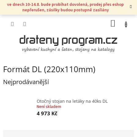
Přejít
ve dnech 10-14.8. bude probíhat dovolená, prodej přes eshop
na
nepřerušen, zásilky budou postupně zasílány
obsah
NÁKUP
KOŠÍK
Formát DL (220x110mm)
Nejprodávanější
Otočný stojan na letáky na 40ks DL
Není skladem
4 973 Kč
Ř