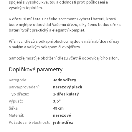
spojení s vysokou kvalitou a odolností proti poškození a
vysokým teplotám.
K dřezu si můžete z našeho sortimentu vybrat i baterii, která
bude nejlépe odpovídat Vašemu dřezu, díky čemu budou dřez s
baterií tvořit praktický a elegantní komplet.
Příznivci dřezů s odkapní plochou najdou v naší nabídce i dřezy
s malým a velkým odkapem či dvojdřezy.
Samozřejmostí je obdržení dřezu včetně odpovídajícího sifonu.
Doplňkové parametry
Kategorie
:
Jednodřezy
Barva/provedení:
:
nerezový plech
Typ dřezu:
:
1-dřez kulatý
Výpusť:
:
3,5"
Šířka
:
49 cm
Materiál
:
nerezové
Požadované vlastnosti
:
jednodřez