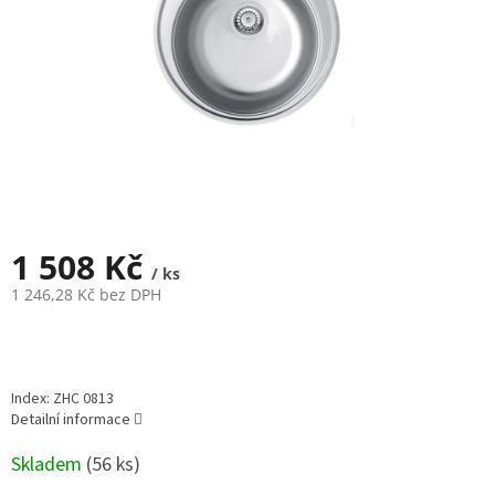
1 508 Kč
/ ks
1 246,28 Kč bez DPH
Měrná
cena:
Index: ZHC 0813
Detailní informace
Skladem
(
56 ks
)