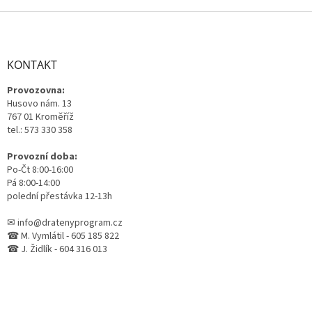
Z
á
p
a
KONTAKT
t
Provozovna:
í
Husovo nám. 13
767 01 Kroměříž
tel.: 573 330 358
Provozní doba:
Po-Čt 8:00-16:00
Pá 8:00-14:00
polední přestávka 12-13h
✉ info@dratenyprogram.cz
☎ M. Vymlátil - 605 185 822
☎ J. Židlík - 604 316 013