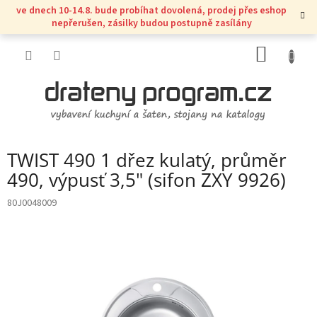
Přejít
ve dnech 10-14.8. bude probíhat dovolená, prodej přes eshop
na
nepřerušen, zásilky budou postupně zasílány
obsah
NÁKUP
KOŠÍK
TWIST 490 1 dřez kulatý, průměr
490, výpusť 3,5" (sifon ZXY 9926)
80J0048009