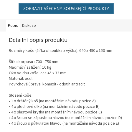
ZOBRAZIT VŠECHNY SOUVISEJÍCÍ PRODUKTY
Popis
Diskuze
Detailní popis produktu
Rozměry koše (šířka x hloubka x výška): 640 x 490 x 150 mm
Šířka korpusu : 700 - 750 mm
Maximální zatížení: 10 kg
Oko ve dnu koše: cca 45 x 32 mm
Materiál: ocel
Povrchová úprava: komaxit - odstín antracit
Složení koše:
• 1 x drátěný koš (na montážním návodu pozice A)
• 4 x plechové elko (na montážním návodu pozice B)
• 4 x plastová krytka (na montážním návodu pozice C)
• 4 x šroub se zápustnou hlavou (na montážním návodu pozice D)
• 4 x šroub s půlkulatou hlavou (na montážním návodu pozice E)