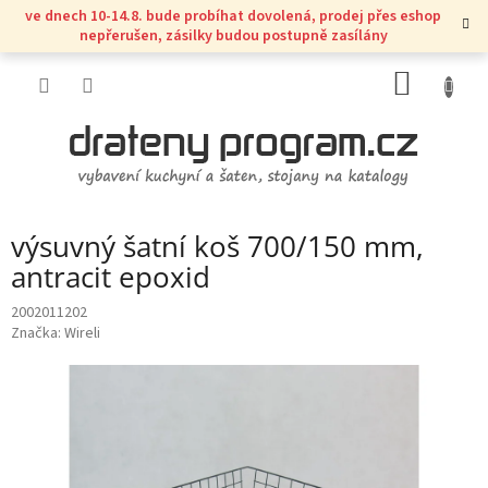
Přejít
ve dnech 10-14.8. bude probíhat dovolená, prodej přes eshop
na
nepřerušen, zásilky budou postupně zasílány
obsah
NÁKUP
KOŠÍK
výsuvný šatní koš 700/150 mm,
antracit epoxid
2002011202
Značka:
Wireli