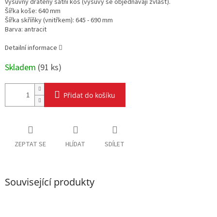
Výsuvný drátěný šatní koš (výsuvy se objednávají zvlášť).
Šířka koše: 640 mm
Šířka skříňky (vnitřkem): 645 - 690 mm
Barva: antracit
Detailní informace
Skladem
(
91 ks
)
Přidat do košíku
ZEPTAT SE
HLÍDAT
SDÍLET
Související produkty