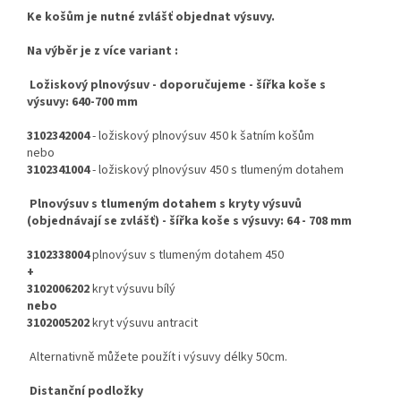
Ke košům je nutné zvlášť objednat výsuvy.
Na výběr je z více variant :
Ložiskový plnovýsuv - doporučujeme - šířka koše s
výsuvy:
640-700 mm
3102342004
- ložiskový plnovýsuv 450 k šatním košům
nebo
3102341004
- ložiskový plnovýsuv 450 s tlumeným dotahem
Plnovýsuv s tlumeným dotahem s kryty výsuvů
(objednávají se zvlášť) - šířka koše s výsuvy:
64 - 708 mm
3102338004
plnovýsuv s tlumeným dotahem 450
+
3102006202
kryt výsuvu bílý
nebo
3102005202
kryt výsuvu antracit
Alternativně můžete použít i výsuvy délky 50cm.
Distanční podložky