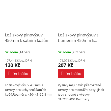
Ložiskový plnovýsuv
Ložiskový plnovýsuv s
450mm k šatním košům
tlumením 450mm k
šatním košům
Skladem
(
14 pár
)
Skladem
(
>99 pár
)
107,44 Kč bez DPH
171,07 Kč bez DPH
130 Kč
207 Kč
Do košíku
Do košíku
Ložiskový výsuv 450mm s
Výsuvy mají navíc předvrtané
otvory pro uchycení šatních
otvory pro montážní sety, jinak
košů.Rozměry: 450×45×12,8 mm
jsou shodné s výsuvy
3102305004.Rozměry:
450×45×12,8 mm