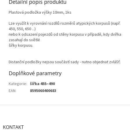
Detailní popis produktu
Plastová podložka výšky 10mm, 1ks
Lze využít k vyrovnání rozdílů rozměrů atypických korpusů (např.
450, 550, 650 ...)
nebo k odsazení pojezdů od stěny korpusu v případě, kdy dvířka
zasahují do světlé
šířky korpusu.
Distanční podložky nejsou součástí sady - nutno objednat zvlášť.
Doplňkové parametry
Kategorie
:
šířka 455–490
EAN
:
8595060400683
Z
á
p
a
KONTAKT