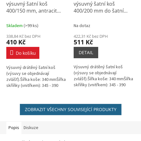
výsuvný šatní koš
výsuvný šatní koš
400/150 mm, antracit
400/200 mm do šatní
epoxid
skříně, bílý epoxid
Skladem
(
>99 ks
)
Na dotaz
338,84 Kč bez DPH
422,31 Kč bez DPH
410 Kč
511 Kč
DETAIL
Do košíku
Výsuvný drátěný šatní koš
Výsuvný drátěný šatní koš
(výsuvy se objednávají
(výsuvy se objednávají
zvlášť).Šířka koše: 340 mmŠířka
zvlášť).Šířka koše: 340 mmŠířka
skříňky (vnitřkem): 345 - 390
skříňky (vnitřkem): 345 - 390
mmBarva: bílá
mmBarva: antracit
ZOBRAZIT VŠECHNY SOUVISEJÍCÍ PRODUKTY
Popis
Diskuze