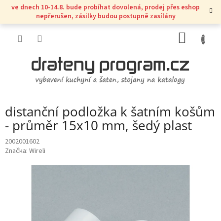
Přejít
ve dnech 10-14.8. bude probíhat dovolená, prodej přes eshop
na
nepřerušen, zásilky budou postupně zasílány
obsah
NÁKUP
KOŠÍK
distanční podložka k šatním košům
- průměr 15x10 mm, šedý plast
2002001602
Značka:
Wireli