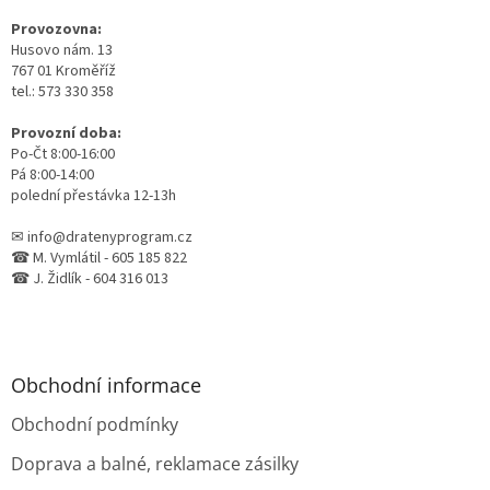
t
Provozovna:
í
Husovo nám. 13
767 01 Kroměříž
tel.: 573 330 358
Provozní doba:
Po-Čt 8:00-16:00
Pá 8:00-14:00
polední přestávka 12-13h
✉ info@dratenyprogram.cz
☎ M. Vymlátil - 605 185 822
☎ J. Židlík - 604 316 013
Obchodní informace
Obchodní podmínky
Doprava a balné, reklamace zásilky