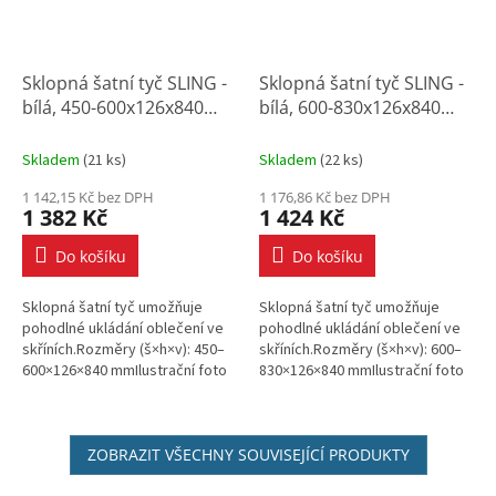
Sklopná šatní tyč SLING -
Sklopná šatní tyč SLING -
bílá, 450-600x126x840
bílá, 600-830x126x840
mm
mm
Skladem
(
21 ks
)
Skladem
(
22 ks
)
1 142,15 Kč bez DPH
1 176,86 Kč bez DPH
1 382 Kč
1 424 Kč
Do košíku
Do košíku
Sklopná šatní tyč umožňuje
Sklopná šatní tyč umožňuje
pohodlné ukládání oblečení ve
pohodlné ukládání oblečení ve
skříních.Rozměry (š×h×v): 450–
skříních.Rozměry (š×h×v): 600–
600×126×840 mmIlustrační foto
830×126×840 mmIlustrační foto
ZOBRAZIT VŠECHNY SOUVISEJÍCÍ PRODUKTY