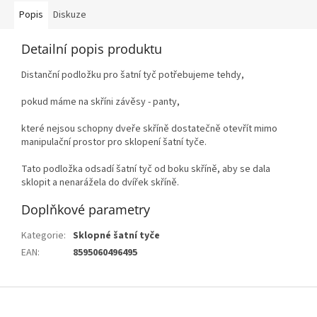
Popis
Diskuze
Detailní popis produktu
Distanční podložku pro šatní tyč potřebujeme tehdy,
pokud máme na skříni závěsy - panty,
které nejsou schopny dveře skříně dostatečně otevřít mimo
manipulační prostor pro sklopení šatní tyče.
Tato podložka odsadí šatní tyč od boku skříně, aby se dala
sklopit a nenarážela do dvířek skříně.
Doplňkové parametry
Kategorie
:
Sklopné šatní tyče
EAN
:
8595060496495
Z
á