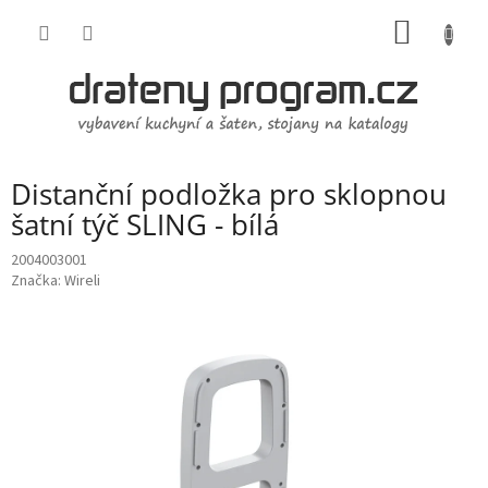
Přejít
NÁKUP
na
obsah
KOŠÍK
Distanční podložka pro sklopnou
šatní týč SLING - bílá
2004003001
Značka:
Wireli