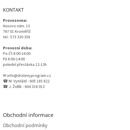
p
a
KONTAKT
t
Provozovna:
í
Husovo nám. 13
767 01 Kroměříž
tel.: 573 330 358
Provozní doba:
Po-Čt 8:00-16:00
Pá 8:00-14:00
polední přestávka 12-13h
✉ info@dratenyprogram.cz
☎ M. Vymlátil - 605 185 822
☎ J. Židlík - 604 316 013
Obchodní informace
Obchodní podmínky