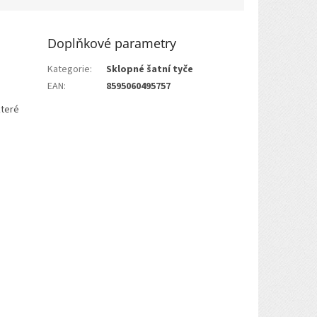
Doplňkové parametry
Kategorie
:
Sklopné šatní tyče
EAN
:
8595060495757
které