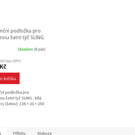
nční podložka pro
nou šatní týč SLING
Skladem
(
8 pár
)
 Kč bez DPH
 Kč
o košíku
ční podložka pro
ou šatní tyč SLING - bílá.
y (šxhxv): 126 × 20 × 250
s
Přílohy
Diskuze