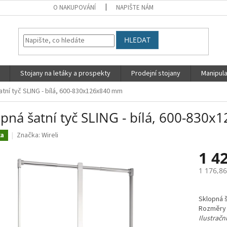
O NAKUPOVÁNÍ
NAPIŠTE NÁM
HLEDAT
Stojany na letáky a prospekty
Prodejní stojany
Manipula
atní tyč SLING - bílá, 600-830x126x840 mm
opná šatní tyč SLING - bílá, 600-830
Značka:
Wireli
ka
1 4
1 176,8
Měrná
cena:
Sklopná š
Rozměry 
Ilustrační