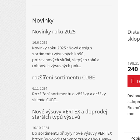
Novinky
Novinky roku 2025
Dista
sklop
16.6.2025
- bílá
Novinky roku 2025 : Nový design
sortimentu výsuvných košů,
potravinových skříní, slepých rohů a
198,35
rohových výsuvných poli...
240
rozšíření sortimentu CUBE
D
6.11.2024
Rozšíření sortimentu o věšáky a držáky
Distan
sklenic CUBE...
sklopn
Rozměr
Nové výsuvy VERTEX a doprodej
mm
starších typů výsuvů
10.10.2024
Do sortimentu přibyly nové výsuvy VERTEX
Popi
https://www.dratenyprogram.cz/vysuvny-