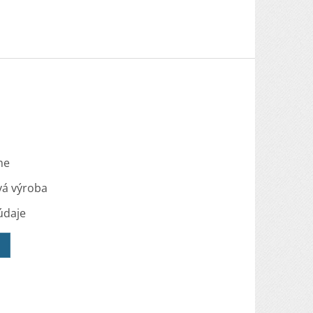
me
vá výroba
údaje