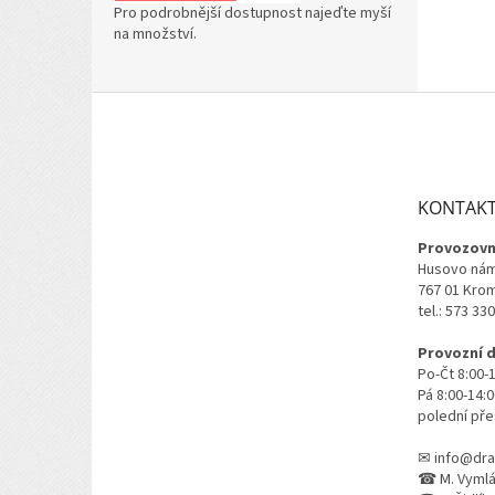
Pro podrobnější dostupnost najeďte myší
na množství.
Z
á
p
a
t
KONTAK
í
Provozovn
Husovo nám
767 01 Kro
tel.: 573 33
Provozní 
Po-Čt 8:00-
Pá 8:00-14:
polední pře
✉ info@dra
☎ M. Vymlát