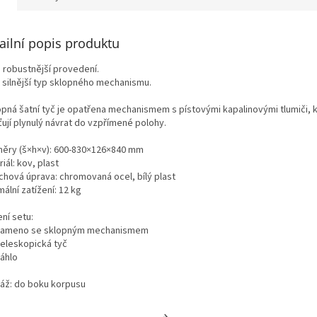
ailní popis produktu
 robustnější provedení.
 silnější typ sklopného mechanismu.
opná šatní tyč je opatřena mechanismem s pístovými kapalinovými tlumiči, 
ťují plynulý návrat do vzpřímené polohy.
ěry (š×h×v): 600-830×126×840 mm
iál: kov, plast
chová úprava: chromovaná ocel, bílý plast
ální zatížení: 12 kg
ní setu:
 rameno se sklopným mechanismem
teleskopická tyč
táhlo
áž: do boku korpusu