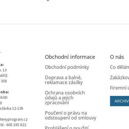
T
Obchodní informace
O nás
a:
Obchodní podmínky
Co dělá
. 13
měříž
Doprava a balné,
Zakázko
0 358
reklamace zásilky
Firemní 
doba:
Ochrana osobních
údajů a jejich
16:00
ARCHIV
zpracování
00
stávka 12-13h
Poučení o právu na
odstoupení od smlouvy
tenyprogram.cz
il - 605 185 822
Prohlášení o použití