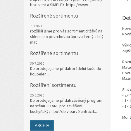
box-slim/ a SIMPLEX https://www....
Rozšířené sortimentu
Det
7.9.2021
Nové
rozšířili jsme pro Vás sortiment držáků na
Nový
sklenice o povrchovou úpravu černý a bílý
mat ...
Výkl
zajiš
Rozšířené sortimentu
Rozm
30.7.2020
Mater
Do prodeje jsme přidali prádelní koše do
Povr
koupelen...
Maxim
Rozšíření sortimentu
Slože
• 2×
25.6.2020
Do prodeje jsme přidali závěsný program
• 1× 
na stěnu TITANE pro zavěšení
• 1× 
kuchyňských potřeb v barvě antracit....
Mont
ARCHIV