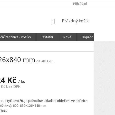
Přihlášení
NÁKUPNÍ
Prázdný košík
KOŠÍK
ční technika - vozíky
Ostatní
Nové
Doprodej
DOPR
x126x840 mm
2004011201
24 Kč
/ ks
6 Kč bez DPH
atní tyč umožňuje pohodlné ukládání oblečení ve skříních.
(š×h×v): 600–830×126×840 mm
 foto