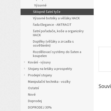
n
Výsuvné
e
l
Sklopné šatní tyče
Výsuvné botníky a věšáky HACK
řada Elegance - ANTRACIT
šatní pořadače, koše a organizéry
HACK
Doplňky (věšáky a zrcadla s
osvětlením)
Rozdělovací systémy do šaten a
koupelen
Kování - výsuvy
Stojany na letáky a prospekty
Prodejní stojany
Manipulační technika - vozíky
Souvi
Ostatní
Nové
Doprodej
DOPRODEJ 30%