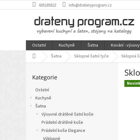
Přejít
605185822
info@dratenyprogram.cz
na
obsah
Ostatní
Kuchyně
Šatna
Kování - výsuvy
Domů
Šatna
Sklopné šatní tyče
Sklopná š
P
Skl
Přeskočit
o
Kategorie
kategorie
s
Novin
t
Ostatní
r
Kuchyně
a
n
Šatna
n
Výsuvné drátěné šatní koše
í
Prádelní drátěné koše
p
Prádelní koše Elegance
a
Výklopné