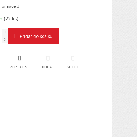
informace
em
(
22 ks
)
Přidat do košíku
ZEPTAT SE
HLÍDAT
SDÍLET