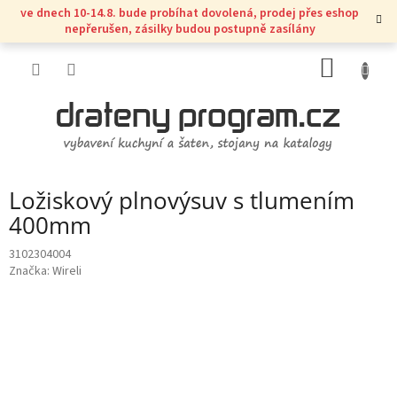
Přejít
ve dnech 10-14.8. bude probíhat dovolená, prodej přes eshop
na
nepřerušen, zásilky budou postupně zasílány
obsah
NÁKUP
KOŠÍK
Ložiskový plnovýsuv s tlumením
400mm
3102304004
Značka:
Wireli