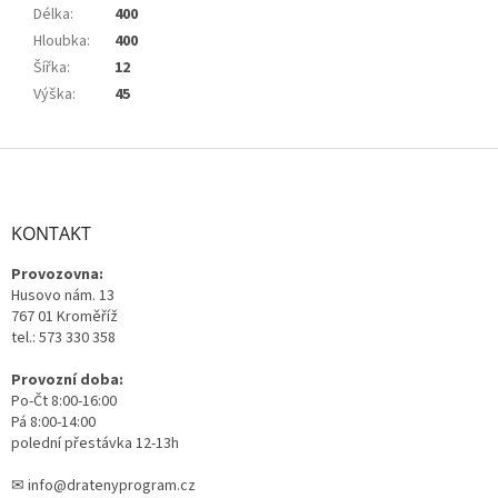
Délka
:
400
Hloubka
:
400
Šířka
:
12
Výška
:
45
Z
á
p
a
KONTAKT
t
Provozovna:
í
Husovo nám. 13
767 01 Kroměříž
tel.: 573 330 358
Provozní doba:
Po-Čt 8:00-16:00
Pá 8:00-14:00
polední přestávka 12-13h
✉ info@dratenyprogram.cz