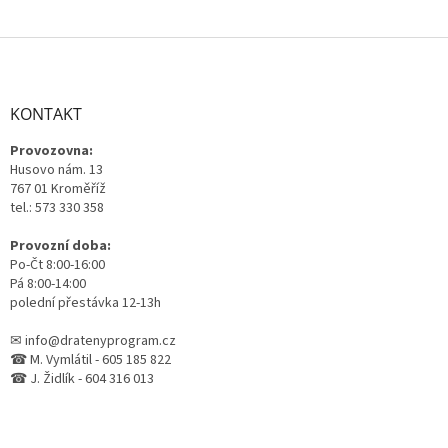
Z
á
p
a
KONTAKT
t
Provozovna:
í
Husovo nám. 13
767 01 Kroměříž
tel.: 573 330 358
Provozní doba:
Po-Čt 8:00-16:00
Pá 8:00-14:00
polední přestávka 12-13h
✉ info@dratenyprogram.cz
☎ M. Vymlátil - 605 185 822
☎ J. Židlík - 604 316 013