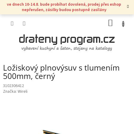
Přejít
ve dnech 10-14.8. bude probíhat dovolená, prodej přes eshop
na
nepřerušen, zásilky budou postupně zasílány
obsah
NÁKUP
KOŠÍK
Ložiskový plnovýsuv s tlumením
500mm, černý
3102306412
Značka:
Wireli