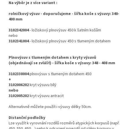
Na výběr je z více variant :
rolničkový výsuv - doporučujeme
- šířka koše s výsuvy: 340-
400 mm
3102342004
- ložiskový plnovýsuv 450 k šatním košům
nebo
3102341004
- ložiskový plnovýsuv 450 s tlumeným dotahem
Plnovýsuv s tlumeným dotahem s kryty výsuvů
(objednávají se zvlášť) - šířka koše s výsuvy: 348 - 408 mm
3102338004
plnovýsuv s tlumeným dotahem 450
+
3102006202
kryt výsuvu bílý
nebo
3102005202
kryt výsuvu antracit
Alternativně můžete použít i výsuvy délky 50cm.
Distanční podložky
Lze využít k vyrovnání rozdílů rozměrů atypických korpusů (např.
450, 550, 650…) nebo k odsazení pojezdů od stěny korpusu v