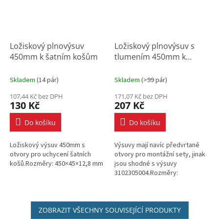
Ložiskový plnovýsuv
Ložiskový plnovýsuv s
450mm k šatním košům
tlumením 450mm k
šatním košům
Skladem
(
14 pár
)
Skladem
(
>99 pár
)
107,44 Kč bez DPH
171,07 Kč bez DPH
130 Kč
207 Kč
Do košíku
Do košíku
Ložiskový výsuv 450mm s
Výsuvy mají navíc předvrtané
otvory pro uchycení šatních
otvory pro montážní sety, jinak
košů.Rozměry: 450×45×12,8 mm
jsou shodné s výsuvy
3102305004.Rozměry:
450×45×12,8 mm
ZOBRAZIT VŠECHNY SOUVISEJÍCÍ PRODUKTY