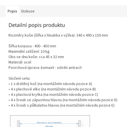
Popis
Diskuze
Detailní popis produktu
Rozměry koše (šířka x hloubka x výška): 340 x 490 x 150 mm
Šířka korpusu : 400 - 450 mm
Maximální zatížení: 10 kg
Oko ve dnu koše: cca 45 x 32 mm
Materiál: ocel
Povrchová úprava: komaxit - odstín antracit
Složení setu:
•
1 x drátěný koš (na montážním návodu pozice A)
• 4 x plechové elko (na montážním návodu pozice B)
• 4 x plastová krytka (na montážním návodu pozice C)
• 4 x šroub se zápustnou hlavou (na montážním návodu pozice D)
• 4 x šroub s půlkulatou hlavou (na montážním návodu pozice E)