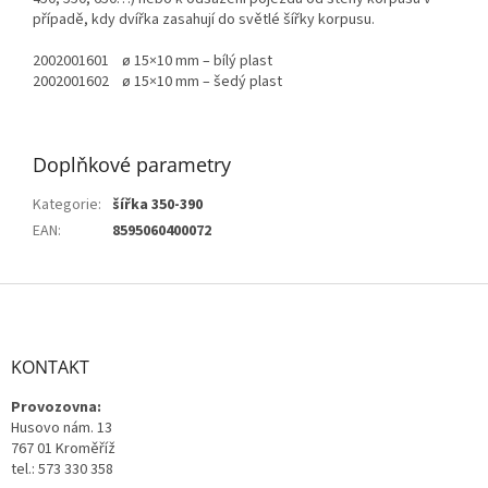
případě, kdy dvířka zasahují do světlé šířky korpusu.
2002001601 ø 15×10 mm – bílý plast
2002001602 ø 15×10 mm – šedý plast
Doplňkové parametry
Kategorie
:
šířka 350-390
EAN
:
8595060400072
Z
á
p
a
KONTAKT
t
Provozovna:
í
Husovo nám. 13
767 01 Kroměříž
tel.: 573 330 358