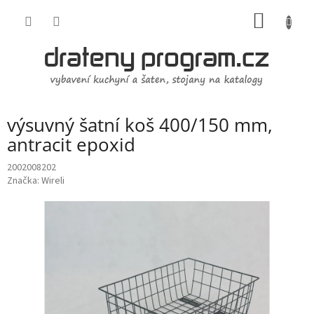
Přejít
NÁKUP
na
obsah
KOŠÍK
výsuvný šatní koš 400/150 mm,
antracit epoxid
2002008202
Značka:
Wireli