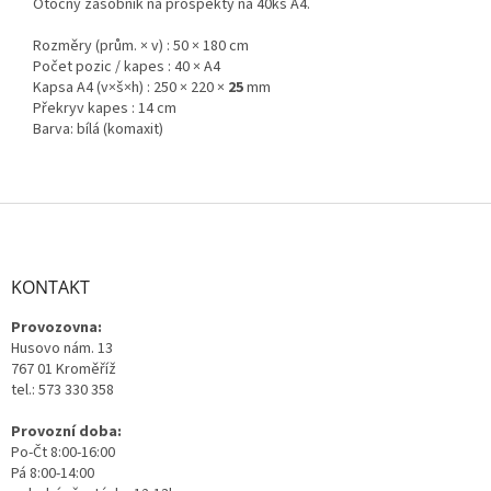
Otočný zásobník na prospekty na 40ks A4.
Rozměry (prům. × v) : 50 × 180 cm
Počet pozic / kapes : 40 × A4
Kapsa A4 (v×š×h) : 250 × 220 ×
25
mm
Překryv kapes : 14 cm
Barva: bílá (komaxit)
Z
á
p
a
KONTAKT
t
Provozovna:
í
Husovo nám. 13
767 01 Kroměříž
tel.: 573 330 358
Provozní doba:
Po-Čt 8:00-16:00
Pá 8:00-14:00