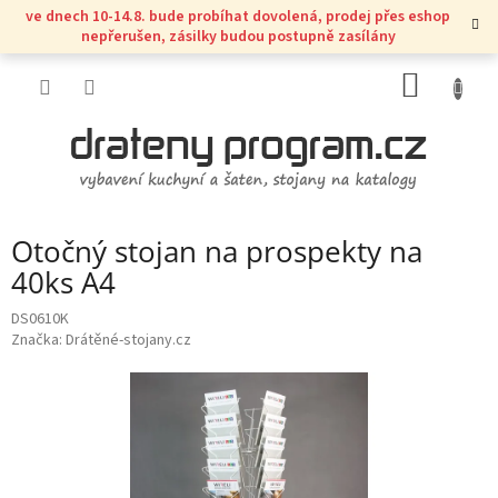
Přejít
ve dnech 10-14.8. bude probíhat dovolená, prodej přes eshop
na
nepřerušen, zásilky budou postupně zasílány
obsah
NÁKUP
KOŠÍK
Otočný stojan na prospekty na
40ks A4
DS0610K
Značka:
Drátěné-stojany.cz