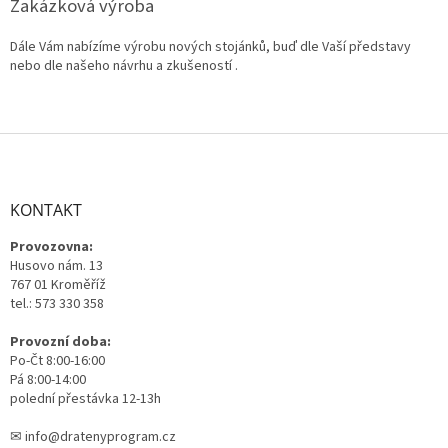
Zakázková výroba
Dále Vám nabízíme výrobu nových stojánků, buď dle Vaší představy
nebo dle našeho návrhu a zkušeností .
Z
á
p
a
KONTAKT
t
Provozovna:
í
Husovo nám. 13
767 01 Kroměříž
tel.: 573 330 358
Provozní doba:
Po-Čt 8:00-16:00
Pá 8:00-14:00
polední přestávka 12-13h
✉ info@dratenyprogram.cz