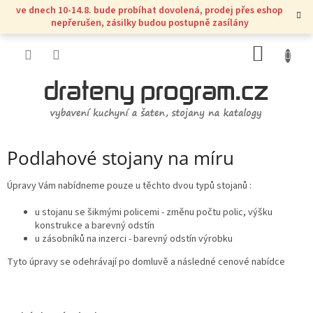
Přejít
ve dnech 10-14.8. bude probíhat dovolená, prodej přes eshop
na
nepřerušen, zásilky budou postupně zasílány
obsah
NÁKUP
KOŠÍK
Podlahové stojany na míru
Úpravy Vám nabídneme pouze u těchto dvou typů stojanů :
u stojanu se šikmými policemi - změnu počtu polic, výšku
konstrukce a barevný odstín
u zásobníků na inzerci - barevný odstín výrobku
Tyto úpravy se odehrávají po domluvě a následné cenové nabídce