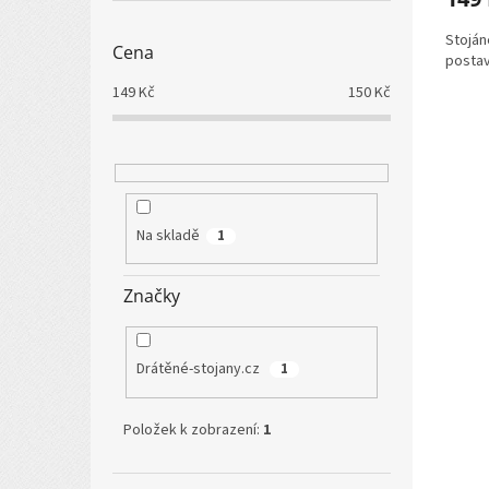
Stoján
Cena
postav
149
Kč
150
Kč
Na skladě
1
Značky
Drátěné-stojany.cz
1
Položek k zobrazení:
1