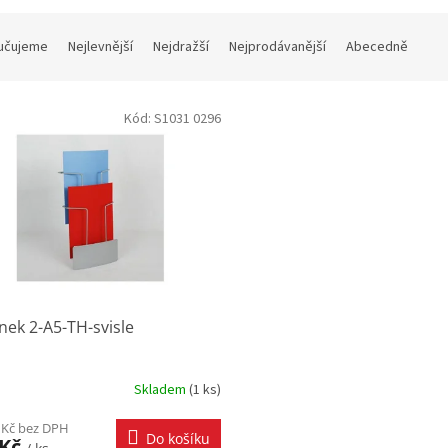
učujeme
Nejlevnější
Nejdražší
Nejprodávanější
Abecedně
Kód:
S1031 0296
nek 2-A5-TH-svisle
Skladem
(
1 ks
)
 Kč bez DPH
Do košíku
 Kč