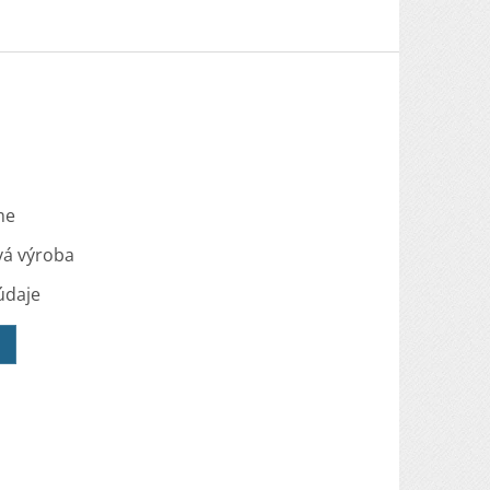
me
vá výroba
údaje