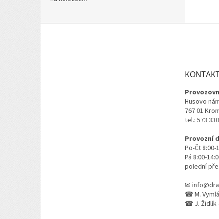
Z
á
p
a
t
KONTAK
í
Provozovn
Husovo nám
767 01 Kro
tel.: 573 33
Provozní 
Po-Čt 8:00-
Pá 8:00-14:
polední pře
✉ info@dra
☎ M. Vymlát
☎ J. Židlík 