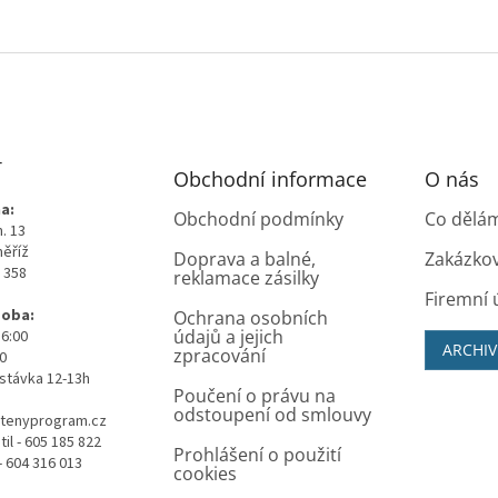
T
Obchodní informace
O nás
a:
Obchodní podmínky
Co dělá
. 13
měříž
Doprava a balné,
Zakázko
0 358
reklamace zásilky
Firemní 
doba:
Ochrana osobních
údajů a jejich
16:00
ARCHIV
zpracování
00
stávka 12-13h
Poučení o právu na
odstoupení od smlouvy
tenyprogram.cz
il - 605 185 822
Prohlášení o použití
- 604 316 013
cookies