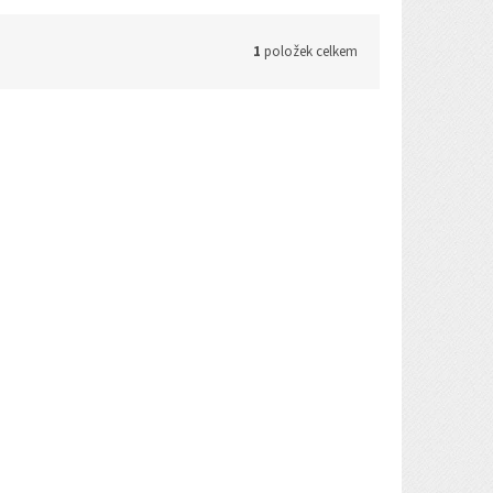
1
položek celkem