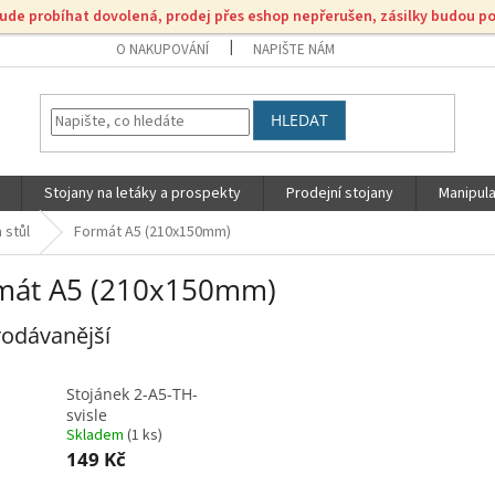
bude probíhat dovolená, prodej přes eshop nepřerušen, zásilky budou p
O NAKUPOVÁNÍ
NAPIŠTE NÁM
HLEDAT
Stojany na letáky a prospekty
Prodejní stojany
Manipula
 stůl
Formát A5 (210x150mm)
mát A5 (210x150mm)
odávanější
Stojánek 2-A5-TH-
svisle
Skladem
(
1 ks
)
149 Kč