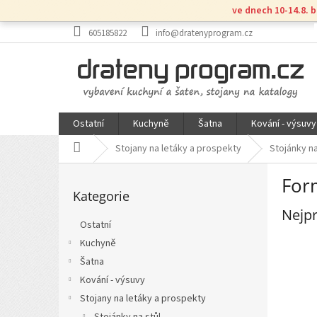
Přejít
ve dnech 10-14.8. 
na
obsah
605185822
info@dratenyprogram.cz
Ostatní
Kuchyně
Šatna
Kování - výsuvy
Domů
Stojany na letáky a prospekty
Stojánky na
P
For
Přeskočit
o
Kategorie
kategorie
s
Nejpr
t
Ostatní
r
Kuchyně
a
n
Šatna
n
Kování - výsuvy
í
Stojany na letáky a prospekty
p
Stojánky na stůl