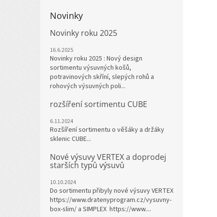
Novinky
Novinky roku 2025
16.6.2025
Novinky roku 2025 : Nový design
sortimentu výsuvných košů,
potravinových skříní, slepých rohů a
rohových výsuvných poli...
rozšíření sortimentu CUBE
6.11.2024
Rozšíření sortimentu o věšáky a držáky
sklenic CUBE...
Nové výsuvy VERTEX a doprodej
starších typů výsuvů
10.10.2024
Do sortimentu přibyly nové výsuvy VERTEX
https://www.dratenyprogram.cz/vysuvny-
box-slim/ a SIMPLEX https://www....