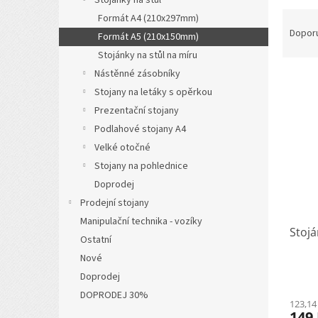
a
Ř
Formát A4 (210x297mm)
n
a
Dopor
Formát A5 (210x150mm)
e
z
l
Stojánky na stůl na míru
e
Nástěnné zásobníky
V
n
ý
í
Stojany na letáky s opěrkou
p
p
Prezentační stojany
i
r
Podlahové stojany A4
s
o
Velké otočné
p
d
Stojany na pohlednice
r
u
Doprodej
o
k
d
t
Prodejní stojany
u
ů
Manipulační technika - vozíky
k
Stojá
Ostatní
t
Nové
ů
Doprodej
DOPRODEJ 30%
123,14
149