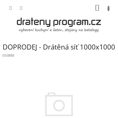
Přejít
NÁKUP
na
obsah
KOŠÍK
DOPRODEJ - Drátěná síť 1000x1000
DS0888