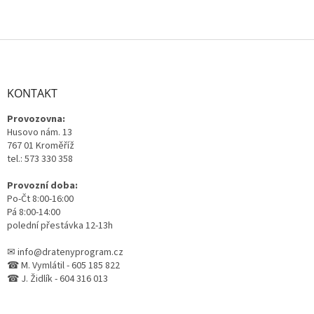
Z
á
p
a
KONTAKT
t
Provozovna:
í
Husovo nám. 13
767 01 Kroměříž
tel.: 573 330 358
Provozní doba:
Po-Čt 8:00-16:00
Pá 8:00-14:00
polední přestávka 12-13h
✉ info@dratenyprogram.cz
☎ M. Vymlátil - 605 185 822
☎ J. Židlík - 604 316 013