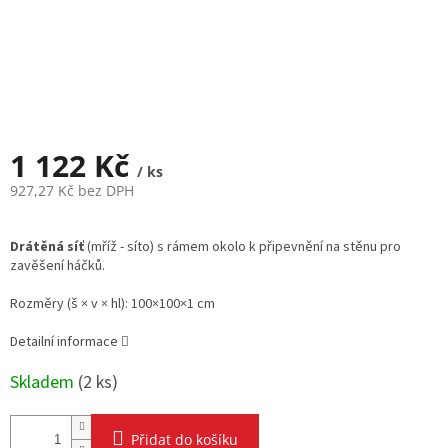
1 122 Kč
/ ks
927,27 Kč bez DPH
Měrná
cena:
Drátěná síť
(mříž - síto) s rámem okolo k připevnění na stěnu pro
zavěšení háčků.
Rozměry (š × v × hl): 100×100×1 cm
Detailní informace
Skladem
(
2 ks
)
Přidat do košíku