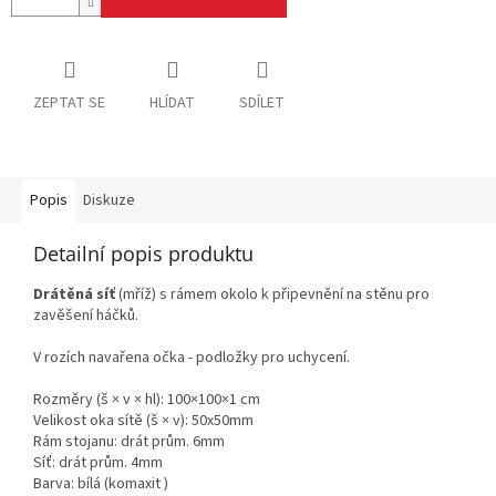
ZEPTAT SE
HLÍDAT
SDÍLET
Popis
Diskuze
Detailní popis produktu
Drátěná síť
(mříž) s rámem okolo k připevnění na stěnu pro
zavěšení háčků.
V rozích navařena očka - podložky pro uchycení.
Rozměry (š × v × hl): 100×100×1 cm
Velikost oka sítě (š × v): 50x50mm
Rám stojanu: drát prům. 6mm
Síť: drát prům. 4mm
Barva: bílá (komaxit )