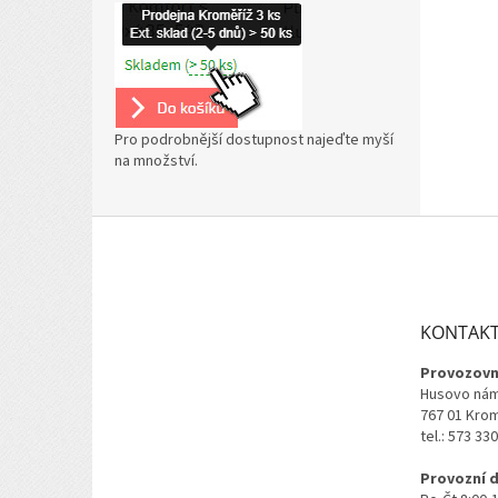
Pro podrobnější dostupnost najeďte myší
na množství.
Z
á
p
a
t
KONTAK
í
Provozovn
Husovo nám
767 01 Kro
tel.: 573 33
Provozní 