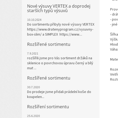
Nové výsuvy VERTEX a doprodej
Prov
starších typů výsuvů
- dr
- po
10.10.2024
Do sortimentu přibyly nové výsuvy VERTEX
- jin
https://www.dratenyprogram.cz/vysuvny-
box-slim/ a SIMPLEX https://www....
Šířk
Výšk
Rozšířené sortimentu
Hlou
Váha:
7.9.2021
rozšířili jsme pro Vás sortiment držáků na
Mater
sklenice o povrchovou úpravu černý a bílý
mat ...
Rozm
Vnit
Rozšířené sortimentu
Rozt
30.7.2020
Do prodeje jsme přidali prádelní koše do
koupelen...
Rozšíření sortimentu
25.6.2020