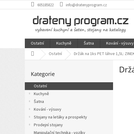
Přejít
605185822
info@dratenyprogram.cz
na
obsah
Ostatní
Kuchyně
Šatna
Kování - výsuvy
Domů
Ostatní
Držák na 1ks PET láhve 1,5L: ZINE
P
Držá
Přeskočit
o
Kategorie
kategorie
s
t
Ostatní
r
Kuchyně
a
n
Šatna
n
Kování - výsuvy
í
Stojany na letáky a prospekty
p
Prodejní stojany
a
Manipulační technika - vozíky