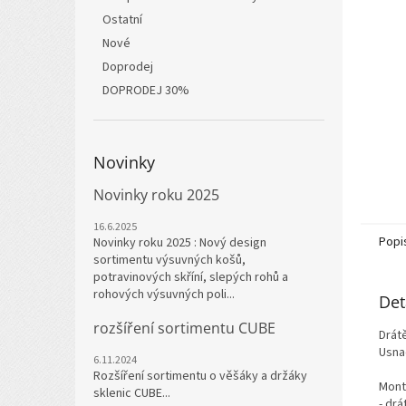
n
Ostatní
e
l
Nové
Doprodej
DOPRODEJ 30%
Novinky
Novinky roku 2025
16.6.2025
Popi
Novinky roku 2025 : Nový design
sortimentu výsuvných košů,
potravinových skříní, slepých rohů a
rohových výsuvných poli...
Det
rozšíření sortimentu CUBE
Drát
Usna
6.11.2024
Rozšíření sortimentu o věšáky a držáky
Mont
sklenic CUBE...
- dr