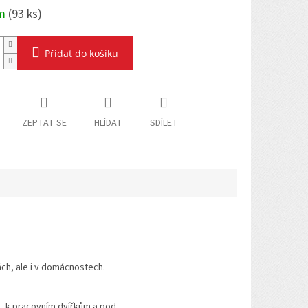
em
(
93 ks
)
Přidat do košíku
ZEPTAT SE
HLÍDAT
SDÍLET
ch, ale i v domácnostech.
y, k pracovním dvířkům a pod.