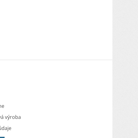
me
vá výroba
údaje