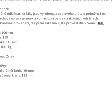
edení:
átěné odkládací držáky jsou vyrobeny z ocelového drátu o průměru 5 mm.
vrchová úprava je zinek a komaxitová barva v základních odstínech.
é barevné provedení, dle přání zákazníka, lze provést dle vzorníku
RAL
.
a: 106 mm
a: 175 mm
bka: 115 mm
 0,19 kg
iál: Zinek
ěry:
řní průměr kruhu: 96 mm
eč mezi kruhy: 122 mm