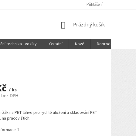
Přihlášení
NÁKUPNÍ
Prázdný košík
KOŠÍK
ční technika - vozíky
Ostatní
Nové
Doprodej
DOPR
Kč
/ ks
č bez DPH
ržák na PET láhve pro rychlé uložení a skladování PET
. na pracovištích.
informace