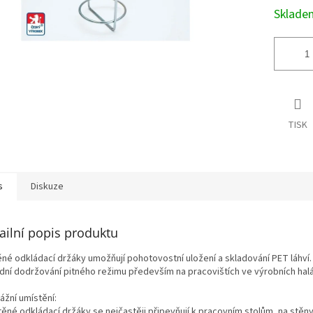
Sklad
TISK
s
Diskuze
ailní popis produktu
ěné odkládací držáky umožňují pohotovostní uložení a skladování PET láhví.
dní dodržování pitného režimu především na pracovištích ve výrobních halá
ážní umístění:
átěné odkládací držáky se nejčastěji připevňují k pracovním stolům, na stěn