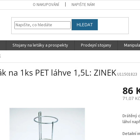
O NAKUPOVÁNÍ
NAPIŠTE NÁM
HLEDAT
Stojany na letáky a prospekty
Prodejní stojany
Manipula
K
k na 1ks PET láhve 1,5L: ZINEK
U11501823
86 
71,07 K
Měrná
cena:
Drátěný d
láhví např
Detailní 