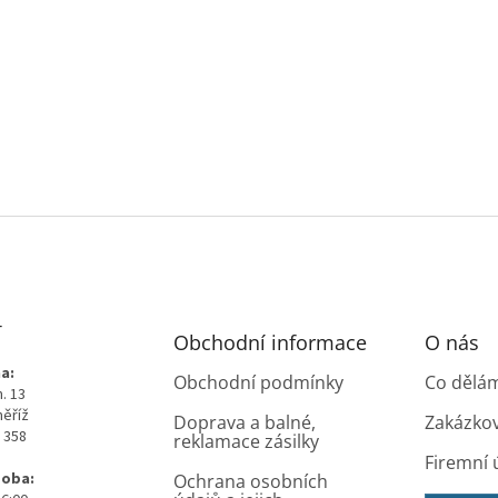
T
Obchodní informace
O nás
a:
Obchodní podmínky
Co dělá
. 13
měříž
Doprava a balné,
Zakázko
0 358
reklamace zásilky
Firemní 
doba:
Ochrana osobních