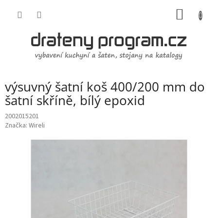
Přejít
NÁKUP
na
obsah
KOŠÍK
výsuvný šatní koš 400/200 mm do
šatní skříně, bílý epoxid
2002015201
Značka:
Wireli