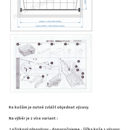
Ke košům je nutné zvlášť objednat výsuvy.
Na výběr je z více variant :
Ložiskový plnovýsuv - doporučujeme - šířka koše s výsuvy: