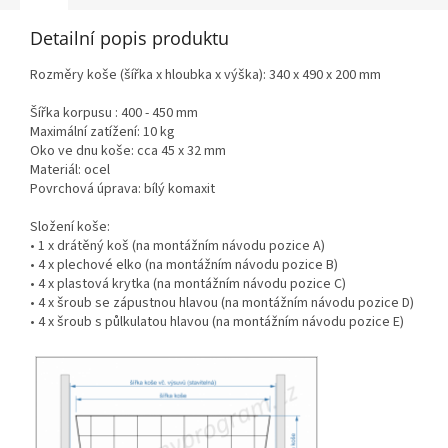
Detailní popis produktu
Rozměry koše (šířka x hloubka x výška): 340 x 490 x 200 mm
Šířka korpusu : 400 - 450 mm
Maximální zatížení: 10 kg
Oko ve dnu koše: cca 45 x 32 mm
Materiál: ocel
Povrchová úprava: bílý komaxit
Složení koše:
• 1 x drátěný koš (na montážním návodu pozice A)
• 4 x plechové elko (na montážním návodu pozice B)
• 4 x plastová krytka (na montážním návodu pozice C)
• 4 x šroub se zápustnou hlavou (na montážním návodu pozice D)
• 4 x šroub s půlkulatou hlavou (na montážním návodu pozice E)