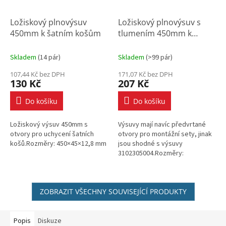
Ložiskový plnovýsuv
Ložiskový plnovýsuv s
450mm k šatním košům
tlumením 450mm k
šatním košům
Skladem
(
14 pár
)
Skladem
(
>99 pár
)
107,44 Kč bez DPH
171,07 Kč bez DPH
130 Kč
207 Kč
Do košíku
Do košíku
Ložiskový výsuv 450mm s
Výsuvy mají navíc předvrtané
otvory pro uchycení šatních
otvory pro montážní sety, jinak
košů.Rozměry: 450×45×12,8 mm
jsou shodné s výsuvy
3102305004.Rozměry:
450×45×12,8 mm
ZOBRAZIT VŠECHNY SOUVISEJÍCÍ PRODUKTY
Popis
Diskuze