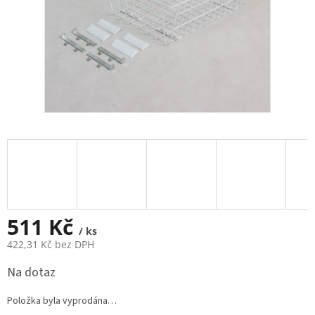
511 Kč
/ ks
422,31 Kč bez DPH
Měrná
Na dotaz
cena:
Položka byla vyprodána…