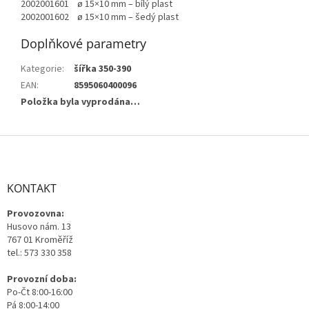
2002001601 ø 15×10 mm – bílý plast
2002001602 ø 15×10 mm – šedý plast
Doplňkové parametry
Kategorie
:
šířka 350-390
EAN
:
8595060400096
Položka byla vyprodána…
Z
á
p
a
KONTAKT
t
Provozovna:
í
Husovo nám. 13
767 01 Kroměříž
tel.: 573 330 358
Provozní doba:
Po-Čt 8:00-16:00
Pá 8:00-14:00