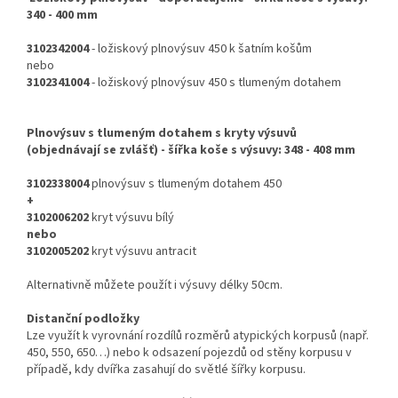
340 - 400 mm
3102342004
- ložiskový plnovýsuv 450 k šatním košům
nebo
3102341004
- ložiskový plnovýsuv 450 s tlumeným dotahem
Plnovýsuv s tlumeným dotahem s kryty výsuvů
(objednávají se zvlášť) - šířka koše s výsuvy: 348 - 408 mm
3102338004
plnovýsuv s tlumeným dotahem 450
+
3102006202
kryt výsuvu bílý
nebo
3102005202
kryt výsuvu antracit
Alternativně můžete použít i výsuvy délky 50cm.
Distanční podložky
Lze využít k vyrovnání rozdílů rozměrů atypických korpusů (např.
450, 550, 650…) nebo k odsazení pojezdů od stěny korpusu v
případě, kdy dvířka zasahují do světlé šířky korpusu.