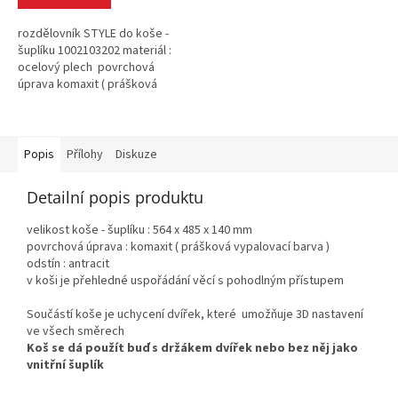
rozdělovník STYLE do koše -
šuplíku 1002103202 materiál :
ocelový plech povrchová
úprava komaxit ( prášková
vypalovací barva ) odstín :
antracit
Popis
Přílohy
Diskuze
Detailní popis produktu
velikost koše - šuplíku : 564 x 485 x 140 mm
povrchová úprava : komaxit ( prášková vypalovací barva )
odstín : antracit
v koši je přehledné uspořádání věcí s pohodlným přístupem
Součástí koše je uchycení dvířek, které umožňuje 3D nastavení
ve všech směrech
Koš se dá použít buď s držákem dvířek nebo bez něj jako
vnitřní šuplík