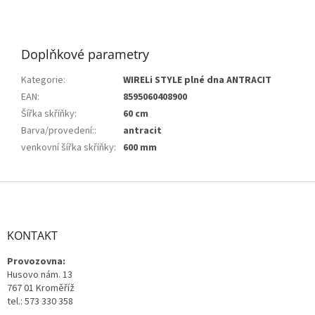
Doplňkové parametry
Kategorie
:
WIRELi STYLE plné dna ANTRACIT
EAN
:
8595060408900
Šířka skříňky
:
60 cm
Barva/provedení:
:
antracit
venkovní šířka skříňky
:
600 mm
Z
á
p
a
KONTAKT
t
Provozovna:
í
Husovo nám. 13
767 01 Kroměříž
tel.: 573 330 358