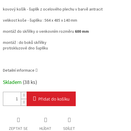
Měrná
cena:
kovový košík - šuplík z ocelového plechu v barvě antracit
velikost koše - šuplíku : 564 x 485 x 140 mm
montáž do skříňky o venkovním rozměru
600 mm
montáž : do boků skříňky
protiskluzové dno šuplíku
Detailní informace
Skladem
(
38 ks
)
Přidat do košíku
ZEPTAT SE
HLÍDAT
SDÍLET