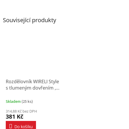
Související produkty
Rozdělovník WIRELI Style
s tlumeným dovřením ,
564x485x135mm, antracit
Skladem
(
25 ks
)
314,88 Kč bez DPH
381 Kč
Do košíku