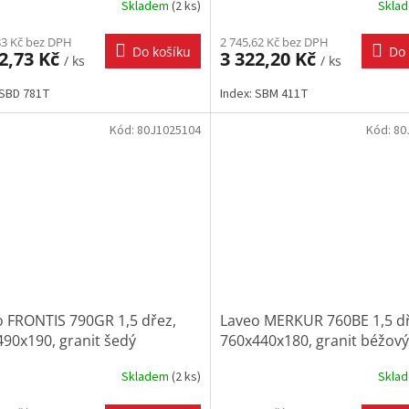
Skladem
(
2 ks
)
Skla
83 Kč bez DPH
2 745,62 Kč bez DPH
Do košíku
Do 
2,73 Kč
3 322,20 Kč
/ ks
/ ks
 SBD 781T
Index: SBM 411T
Kód:
80J1025104
Kód:
80
o FRONTIS 790GR 1,5 dřez,
Laveo MERKUR 760BE 1,5 dř
90x190, granit šedý
760x440x180, granit béžový
Skladem
(
2 ks
)
Skla