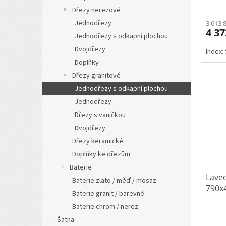
Dřezy nerezové
Jednodřezy
3 613,
4 37
Jednodřezy s odkapní plochou
Dvojdřezy
Index:
Doplňky
Dřezy granitové
Jednodřezy s odkapní plochou
Jednodřezy
Dřezy s vaničkou
Dvojdřezy
Dřezy keramické
Doplňky ke dřezům
Baterie
Lave
Baterie zlato / měď / mosaz
790x4
Baterie granit / barevné
Baterie chrom / nerez
Šatna