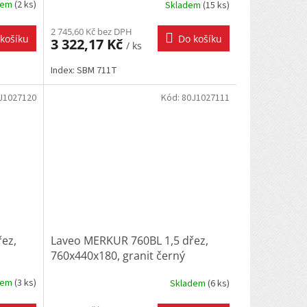
dem
(
2 ks
)
Skladem
(
15 ks
)
2 745,60 Kč bez DPH
košíku
Do košíku
3 322,17 Kč
/ ks
Index: SBM 711T
J1027120
Kód:
80J1027111
ez,
Laveo MERKUR 760BL 1,5 dřez,
760x440x180, granit černý
dem
(
3 ks
)
Skladem
(
6 ks
)