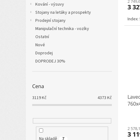
2 749,
Kování - výsuvy
3 32
Stojany na letáky a prospekty
Index:
Prodejní stojany
Manipulační technika - vozíky
Ostatní
Nové
Doprodej
DOPRODEJ 30%
Cena
Lave
3119
Kč
4373
Kč
760x4
2 578,
3 11
Na skladě
7