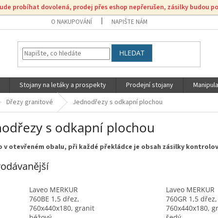
bude probíhat dovolená, prodej přes eshop nepřerušen, zásilky budou p
O NAKUPOVÁNÍ
NAPIŠTE NÁM
HLEDAT
Stojany na letáky a prospekty
Prodejní stojany
Manipula
Dřezy granitové
Jednodřezy s odkapní plochou
nodřezy s odkapní plochou
o v otevřeném obalu, při každé překládce je obsah zásilky kontrolo
odávanější
Laveo MERKUR
Laveo MERKUR
760BE 1,5 dřez,
760GR 1,5 dřez,
760x440x180, granit
760x440x180, gr
béžový
šedý