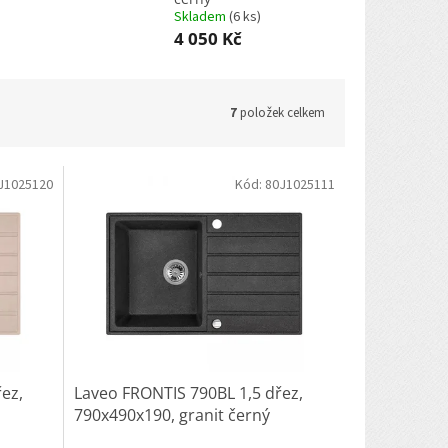
Skladem
(
6 ks
)
4 050 Kč
7
položek celkem
J1025120
Kód:
80J1025111
ez,
Laveo FRONTIS 790BL 1,5 dřez,
790x490x190, granit černý