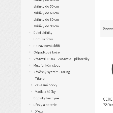
a
skříňky do 50 cm
n
skříňky do 60 cm
e
l
skříňky do 80 cm
Ř
skříňky do 90 cm
a
Dopor
z
Dolní skříňky
e
Horní skříňky
V
n
Potravinová skříň
ý
í
Odpadkové koše
p
p
VÝSUVNÉ BOXY - ZÁSUVKY - příborníky
i
r
Multifunkční sloup
s
o
p
d
Závěsný systém - railing
r
u
Titane
o
k
Závěsné prvky
d
t
Madla a háčky
u
ů
Doplňky kuchyně
CERES
k
780x4
t
Dřezy a baterie
ů
Dřezy