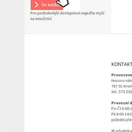
Pro podrobnější dostupnost najeďte myší
na množství.
Z
á
p
a
t
KONTAK
í
Provozovn
Husovo nám
767 01 Kro
tel.: 573 33
Provozní 
Po-Čt 8:00-
Pá 8:00-14:
polední pře
✉ info@dra