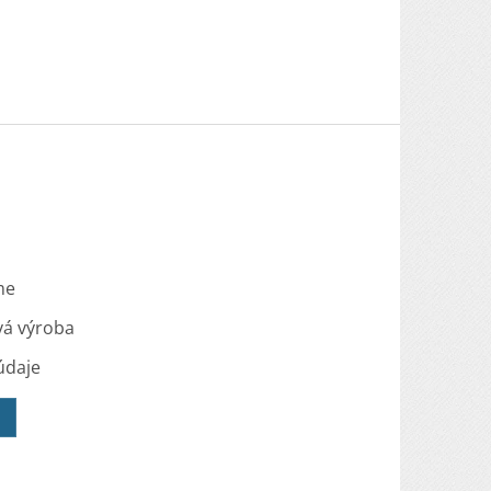
me
vá výroba
údaje