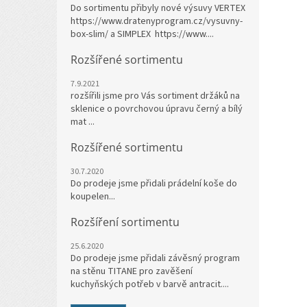
Do sortimentu přibyly nové výsuvy VERTEX
https://www.dratenyprogram.cz/vysuvny-
box-slim/ a SIMPLEX https://www....
Rozšířené sortimentu
7.9.2021
rozšířili jsme pro Vás sortiment držáků na
sklenice o povrchovou úpravu černý a bílý
mat ...
Rozšířené sortimentu
30.7.2020
Do prodeje jsme přidali prádelní koše do
koupelen...
Rozšíření sortimentu
25.6.2020
Do prodeje jsme přidali závěsný program
na stěnu TITANE pro zavěšení
kuchyňských potřeb v barvě antracit....