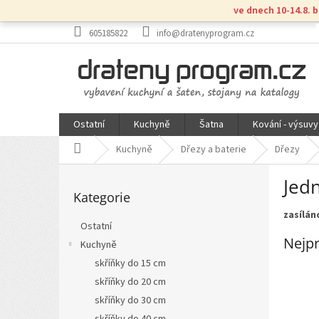
Přejít
ve dnech 10-14.8. 
na
obsah
605185822
info@dratenyprogram.cz
Ostatní
Kuchyně
Šatna
Kování - výsuvy
Domů
Kuchyně
Dřezy a baterie
Dřezy
P
Jed
Přeskočit
o
Kategorie
kategorie
s
zasílán
t
Ostatní
r
Nejpr
Kuchyně
a
n
skříňky do 15 cm
n
skříňky do 20 cm
í
skříňky do 30 cm
p
skříňky do 40 cm