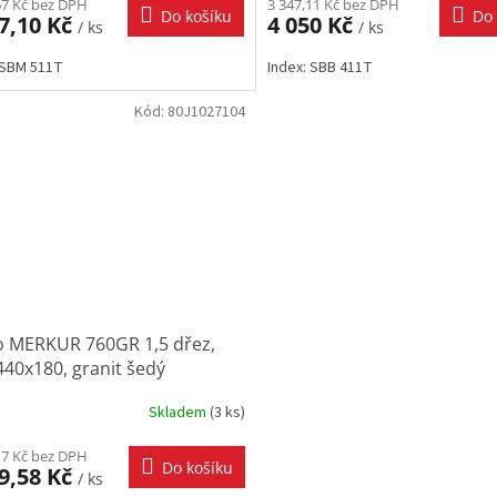
67 Kč bez DPH
3 347,11 Kč bez DPH
Do košíku
Do 
7,10 Kč
4 050 Kč
/ ks
/ ks
 SBM 511T
Index: SBB 411T
Kód:
80J1027104
o MERKUR 760GR 1,5 dřez,
40x180, granit šedý
Skladem
(
3 ks
)
17 Kč bez DPH
Do košíku
9,58 Kč
/ ks