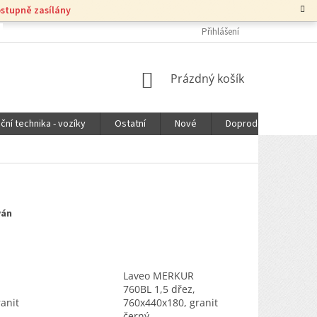
ostupně zasílány
Přihlášení
NÁKUPNÍ
Prázdný košík
KOŠÍK
ční technika - vozíky
Ostatní
Nové
Doprodej
DOPR
ván
Laveo MERKUR
760BL 1,5 dřez,
anit
760x440x180, granit
černý