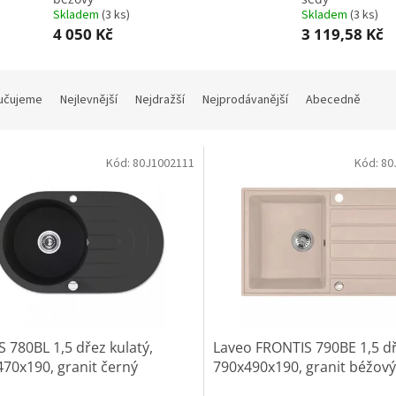
Skladem
(
3 ks
)
Skladem
(
3 ks
)
4 050 Kč
3 119,58 Kč
učujeme
Nejlevnější
Nejdražší
Nejprodávanější
Abecedně
Kód:
80J1002111
Kód:
80
 780BL 1,5 dřez kulatý,
Laveo FRONTIS 790BE 1,5 dř
70x190, granit černý
790x490x190, granit béžový