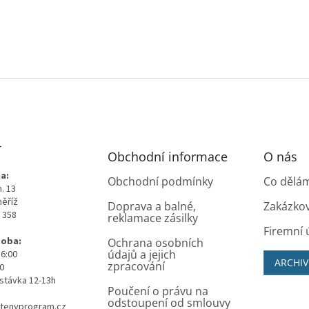
T
Obchodní informace
O nás
a:
Obchodní podmínky
Co dělá
. 13
měříž
Doprava a balné,
Zakázko
0 358
reklamace zásilky
Firemní 
doba:
Ochrana osobních
údajů a jejich
16:00
ARCHIV
zpracování
00
stávka 12-13h
Poučení o právu na
odstoupení od smlouvy
tenyprogram.cz