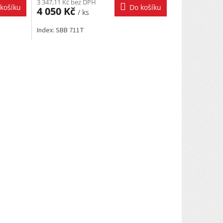
3 347,11 Kč bez DPH
košíku
Do košíku
4 050 Kč
/ ks
Index: SBB 711T