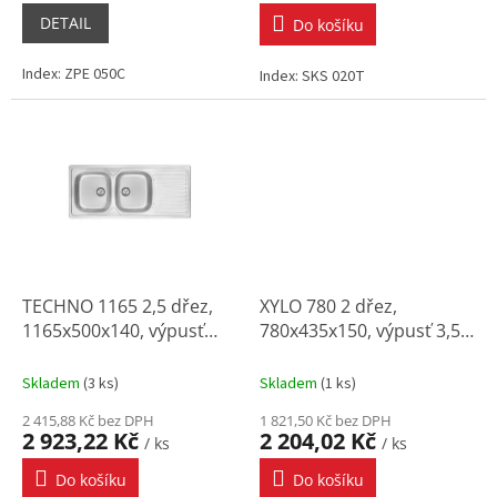
DETAIL
Do košíku
Index: ZPE 050C
Index: SKS 020T
TECHNO 1165 2,5 dřez,
XYLO 780 2 dřez,
1165x500x140, výpusť
780x435x150, výpusť 3,5"
1,5" (sifon ZXY 9922)
(sifon ZXY 9956)
Skladem
(
3 ks
)
Skladem
(
1 ks
)
2 415,88 Kč bez DPH
1 821,50 Kč bez DPH
2 923,22 Kč
2 204,02 Kč
/ ks
/ ks
Do košíku
Do košíku