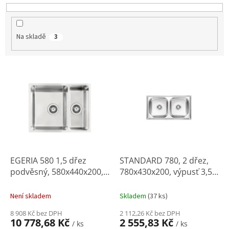
k
t
ů
Na skladě
3
V
ý
p
i
s
p
r
o
d
EGERIA 580 1,5 dřez
STANDARD 780, 2 dřez,
u
podvěsný, 580x440x200,
780x430x200, výpusť 3,5"
k
výpusť 3,5"
(sifon OKSB24K)
t
Není skladem
Skladem
(
37 ks
)
ů
8 908 Kč bez DPH
2 112,26 Kč bez DPH
10 778,68 Kč
2 555,83 Kč
/ ks
/ ks