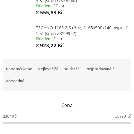
3,5" (sifon OKSB24K)
Skladem
(
37 ks
)
2 555,83 Kč
TECHNO 1165 2,5 dřez, 1165x500x140, výpusť
1,5" (sifon ZXY 9922)
Skladem
(
3 ks
)
2 923,22 Kč
Ř
a
Doporučujeme
Nejlevnější
Nejdražší
Nejprodávanější
z
e
Abecedně
n
í
p
Cena
r
o
2204
Kč
10779
Kč
d
u