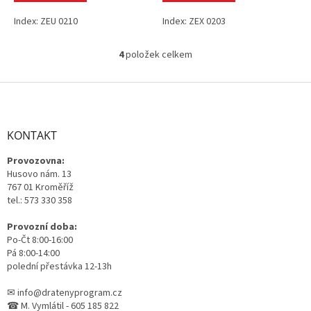
Index: ZEU 0210
Index: ZEX 0203
4
položek celkem
O
v
l
Z
á
á
d
p
a
a
KONTAKT
c
t
í
Provozovna:
í
p
Husovo nám. 13
r
767 01 Kroměříž
v
tel.: 573 330 358
k
y
Provozní doba:
v
Po-Čt 8:00-16:00
ý
Pá 8:00-14:00
p
polední přestávka 12-13h
i
s
✉ info@dratenyprogram.cz
u
☎ M. Vymlátil - 605 185 822