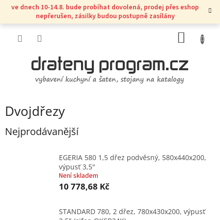
Přejít
ve dnech 10-14.8. bude probíhat dovolená, prodej přes eshop
na
nepřerušen, zásilky budou postupně zasílány
obsah
NÁKUP
KOŠÍK
Dvojdřezy
Nejprodávanější
EGERIA 580 1,5 dřez podvěsný, 580x440x200,
výpusť 3,5"
Není skladem
10 778,68 Kč
STANDARD 780, 2 dřez, 780x430x200, výpusť