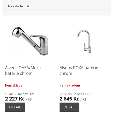
Na skladě
4
V
ý
p
i
s
p
r
o
d
Alveus OÁZA/Mura
Alveus ROXA baterie
u
baterie chrom
chrom
k
t
Není skladem
Není skladem
ů
1 840,50 Kč bez DPH
2 185,95 Kč bez DPH
2 227 Kč
2 645 Kč
/ ks
/ ks
DETAIL
DETAIL