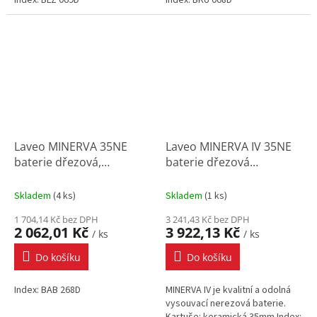
Laveo MINERVA 35NE
Laveo MINERVA IV 35NE
baterie dřezová,
baterie dřezová
keram.kartuše 35 mm,
vysouvací, keramická
nerez
kartuše 35 mm, nerez
Skladem
(
4 ks
)
Skladem
(
1 ks
)
1 704,14 Kč bez DPH
3 241,43 Kč bez DPH
2 062,01 Kč
3 922,13 Kč
/ ks
/ ks
Do košíku
Do košíku
Index: BAB 268D
MINERVA IV je kvalitní a odolná
vysouvací nerezová baterie.
Kartuše: keramická 35mm.Index: