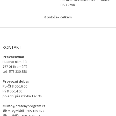
BAB 269D
6
položek celkem
O
v
l
Z
á
á
d
p
a
a
KONTAKT
c
t
í
Provozovna:
í
p
Husovo nám. 13
r
767 01 Kroměříž
v
tel.: 573 330 358
k
y
Provozní doba:
v
Po-Čt 8:00-16:00
ý
Pá 8:00-14:00
p
polední přestávka 12-13h
i
s
✉ info@dratenyprogram.cz
u
☎ M. Vymlátil - 605 185 822
☎ J. Židlík - 604 316 013