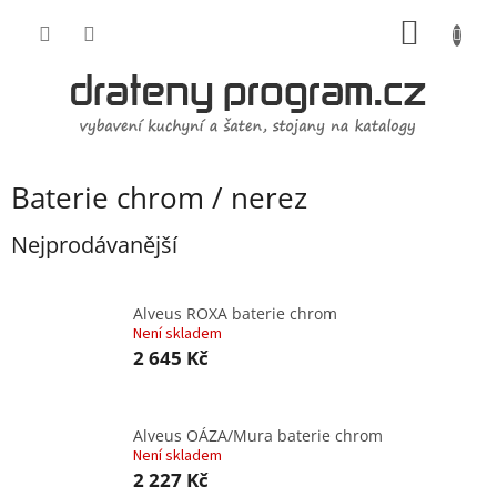
Přejít
NÁKUP
na
obsah
KOŠÍK
Baterie chrom / nerez
Nejprodávanější
Alveus ROXA baterie chrom
Není skladem
2 645 Kč
Alveus OÁZA/Mura baterie chrom
Není skladem
2 227 Kč