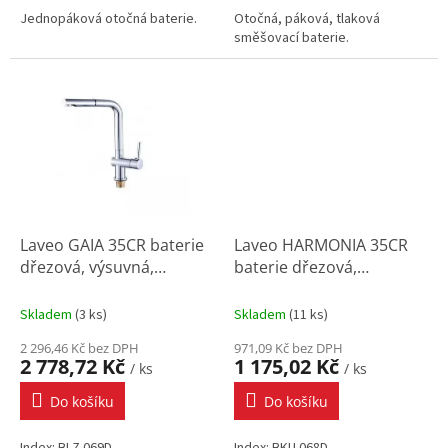
Jednopáková otočná baterie.
Otočná, páková, tlaková
směšovací baterie.
Laveo GAIA 35CR baterie
Laveo HARMONIA 35CR
dřezová, výsuvná,
baterie dřezová,
keramická kartuše 35
keramická kartuše 35
mm, chrom
mm, chrom
Skladem
(
3 ks
)
Skladem
(
11 ks
)
2 296,46 Kč bez DPH
971,09 Kč bez DPH
2 778,72 Kč
1 175,02 Kč
/ ks
/ ks
Do košíku
Do košíku
Index: BLZ 069D
Index: BKU 068D