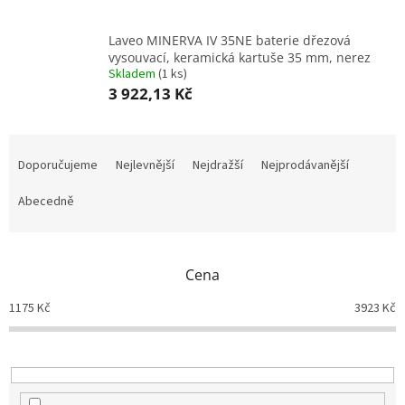
Laveo MINERVA IV 35NE baterie dřezová
vysouvací, keramická kartuše 35 mm, nerez
Skladem
(
1 ks
)
3 922,13 Kč
Ř
a
Doporučujeme
Nejlevnější
Nejdražší
Nejprodávanější
z
e
Abecedně
n
í
p
Cena
r
o
1175
Kč
3923
Kč
d
u
k
t
ů