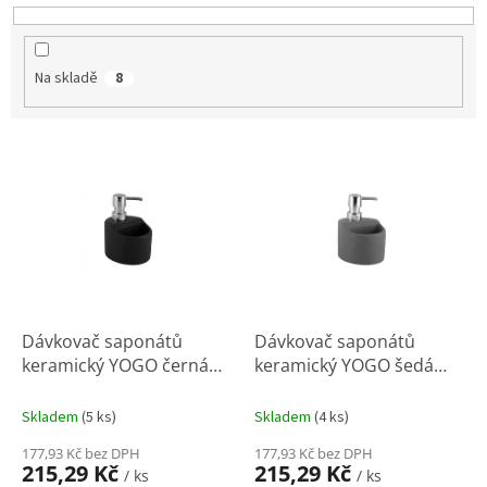
k
t
ů
Na skladě
8
V
ý
p
i
s
p
r
o
d
Dávkovač saponátů
Dávkovač saponátů
u
keramický YOGO černá
keramický YOGO šedá
k
mat/Cr
mat/Cr
t
Skladem
(
5 ks
)
Skladem
(
4 ks
)
ů
177,93 Kč bez DPH
177,93 Kč bez DPH
215,29 Kč
215,29 Kč
/ ks
/ ks