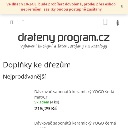
Přejít
ve dnech 10-14.8. bude probíhat dovolená, prodej přes eshop
na
nepřerušen, zásilky budou postupně zasílány
obsah
NÁKUP
KOŠÍK
Doplňky ke dřezům
Nejprodávanější
Dávkovač saponátů keramický YOGO šedá
mat/Cr
Skladem
(
4 ks
)
215,29 Kč
Dávkovač saponátů keramický YOGO černá