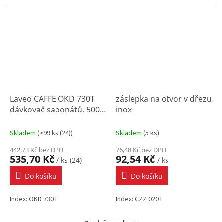
Laveo CAFFE OKD 730T
záslepka na otvor v dřezu
dávkovač saponátů, 500
inox
ml, černý
Skladem
(
>99 ks (24)
)
Skladem
(
5 ks
)
442,73 Kč bez DPH
76,48 Kč bez DPH
535,70 Kč
92,54 Kč
/ ks (24)
/ ks
Do košíku
Do košíku
Index: OKD 730T
Index: CZZ 020T