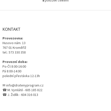
8
položek celkem
O
v
l
Z
á
á
d
p
a
a
KONTAKT
c
t
í
Provozovna:
í
p
Husovo nám. 13
r
767 01 Kroměříž
v
tel.: 573 330 358
k
y
Provozní doba:
v
Po-Čt 8:00-16:00
ý
Pá 8:00-14:00
p
polední přestávka 12-13h
i
s
✉ info@dratenyprogram.cz
u
☎ M. Vymlátil - 605 185 822
☎ J. Židlík - 604 316 013