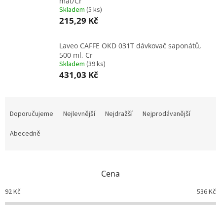
mat/Cr
Skladem
(
5 ks
)
215,29 Kč
Laveo CAFFE OKD 031T dávkovač saponátů,
500 ml, Cr
Skladem
(
39 ks
)
431,03 Kč
Ř
a
Doporučujeme
Nejlevnější
Nejdražší
Nejprodávanější
z
e
Abecedně
n
í
p
Cena
r
o
92
Kč
536
Kč
d
u