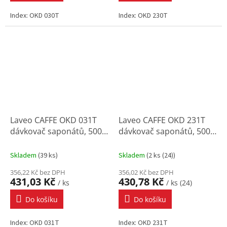
Index: OKD 030T
Index: OKD 230T
Laveo CAFFE OKD 031T
Laveo CAFFE OKD 231T
dávkovač saponátů, 500
dávkovač saponátů, 500
ml, Cr
ml, inox
Skladem
(
39 ks
)
Skladem
(
2 ks (24)
)
356,22 Kč bez DPH
356,02 Kč bez DPH
431,03 Kč
430,78 Kč
/ ks
/ ks (24)
Do košíku
Do košíku
Index: OKD 031T
Index: OKD 231T