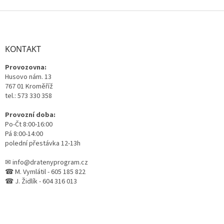
Z
á
p
a
KONTAKT
t
Provozovna:
í
Husovo nám. 13
767 01 Kroměříž
tel.: 573 330 358
Provozní doba:
Po-Čt 8:00-16:00
Pá 8:00-14:00
polední přestávka 12-13h
✉ info@dratenyprogram.cz
☎ M. Vymlátil - 605 185 822
☎ J. Židlík - 604 316 013