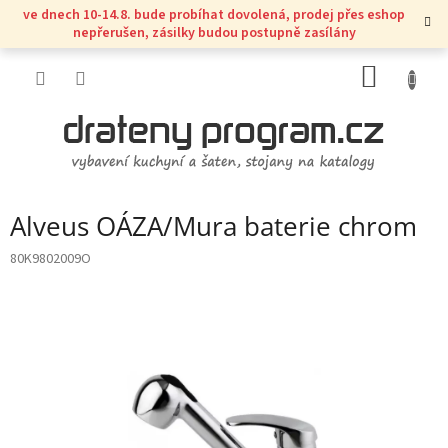
Přejít
ve dnech 10-14.8. bude probíhat dovolená, prodej přes eshop
na
nepřerušen, zásilky budou postupně zasílány
obsah
NÁKUP
KOŠÍK
Alveus OÁZA/Mura baterie chrom
80K9802009O