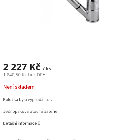
2 227 Kč
/ ks
1 840,50 Kč bez DPH
Měrná
Není skladem
cena:
Položka byla vyprodána…
Jednopáková otočná baterie.
Detailní informace