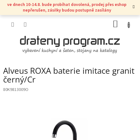
Přejít
ve dnech 10-14.8. bude probíhat dovolená, prodej přes eshop
na
nepřerušen, zásilky budou postupně zasílány
obsah
NÁKUP
KOŠÍK
Alveus ROXA baterie imitace granit
černý/Cr
80K9813009O