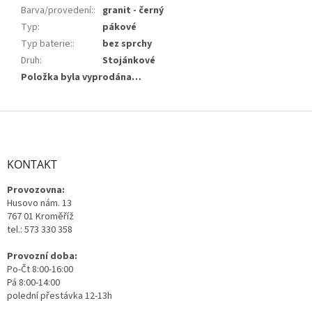
Barva/provedení:
:
granit - černý
Typ
:
pákové
Typ baterie:
:
bez sprchy
Druh
:
Stojánkové
Položka byla vyprodána…
Z
á
p
a
KONTAKT
t
Provozovna:
í
Husovo nám. 13
767 01 Kroměříž
tel.: 573 330 358
Provozní doba:
Po-Čt 8:00-16:00
Pá 8:00-14:00
polední přestávka 12-13h