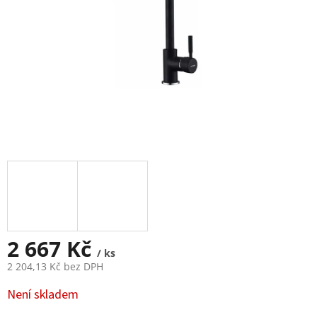
2 667 Kč
/ ks
2 204,13 Kč bez DPH
Měrná
Není skladem
cena: