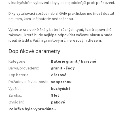
v kuchyňském vybavení a byly co nejodolnější proti poškození.
Díky vytahovací spršce nabízí GAIA praktickou možnost dostat
se i tam, kam jiné baterie nedosáhnou.
Vyberte si z velké škály baterií různých typů, tvarů a povrchů
takovou, která bude nejlépe odpovídat Vašemu vkusu a bude
ideálně ladit s Vaším granitovým či nerezovým dřezem.
Doplňkové parametry
Kategorie
:
Baterie granit / barevné
Barva/provedení:
:
granit - šedý
Typ baterie
:
dřezové
Požadované vlastnosti
:
se sprchou
Využití:
:
kuchyňské
Záruka:
:
8 let
Ovládání
:
pákové
Položka byla vyprodána…
Z