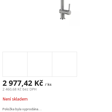
2 977,42 Kč
/ ks
2 460,68 Kč bez DPH
Měrná
Není skladem
cena:
Položka byla vyprodána…