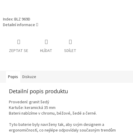
Index: BLZ 969D
Detailní informace
ZEPTAT SE
HLÍDAT
SDÍLET
Popis
Diskuze
Detailní popis produktu
Provedení: granit šedý
Kartuše: keramická 35 mm
Baterii nabízíme v chromu, béžové, šedé a černé.
Tyto baterie byly navrženy tak, aby svým designem a
ergonomičností, co nejlépe odpovídaly současným trendům