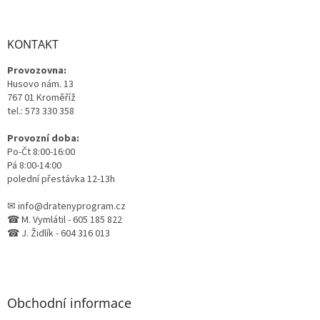
á
p
a
KONTAKT
t
Provozovna:
í
Husovo nám. 13
767 01 Kroměříž
tel.: 573 330 358
Provozní doba:
Po-Čt 8:00-16:00
Pá 8:00-14:00
polední přestávka 12-13h
✉ info@dratenyprogram.cz
☎ M. Vymlátil - 605 185 822
☎ J. Židlík - 604 316 013
Obchodní informace