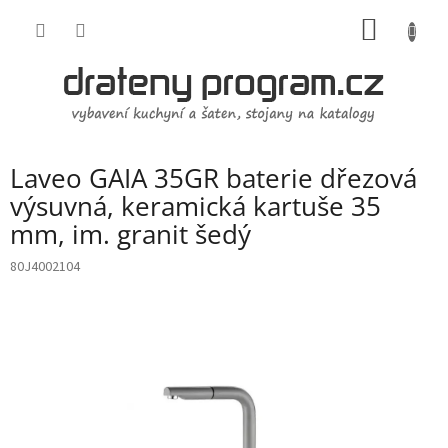
Přejít
NÁKUP
na
obsah
KOŠÍK
Laveo GAIA 35GR baterie dřezová
výsuvná, keramická kartuše 35
mm, im. granit šedý
80J4002104