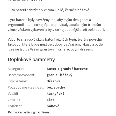
Kartuše: keramická 35 mm
Tuto baterii nabízíme v chromu, bílé, černé a béžové.
Tyto baterie byly navrženy tak, aby svým designem a
ergonomičností, co nejlépe odpovídaly současným trendům
v kuchyňském vybavení a byly co nejodolnější proti poškození.
Vyberte si z velké škály baterií různých typů, tvarů a povrchů
takovou, která bude nejlépe odpovídat Vašemu vkusu a bude
ideálně ladit s Vaším granitovým či nerezovým dřezem.
Doplňkové parametry
Kategorie
:
Baterie granit / barevné
Barva/provedení:
:
granit - béžový
Typ baterie
:
dřezové
Požadované vlastnosti
:
bez sprchy
Využití:
:
kuchyňské
Záruka:
:
8 let
Ovládání
:
pákové
Položka byla vyprodána…