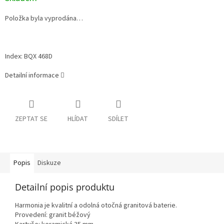
cena:
Položka byla vyprodána…
Index: BQX 468D
Detailní informace
ZEPTAT SE
HLÍDAT
SDÍLET
Popis
Diskuze
Detailní popis produktu
Harmonia je kvalitní a odolná otočná granitová baterie.
Provedení: granit béžový