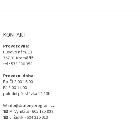
Z
á
p
a
KONTAKT
t
Provozovna:
í
Husovo nám. 13
767 01 Kroměříž
tel.: 573 330 358
Provozní doba:
Po-Čt 8:00-16:00
Pá 8:00-14:00
polední přestávka 12-13h
✉ info@dratenyprogram.cz
☎ M. Vymlátil - 605 185 822
☎ J. Židlík - 604 316 013