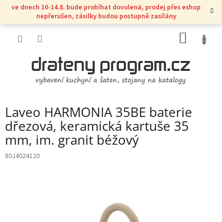
Přejít
ve dnech 10-14.8. bude probíhat dovolená, prodej přes eshop
na
nepřerušen, zásilky budou postupně zasílány
obsah
NÁKUP
KOŠÍK
Laveo HARMONIA 35BE baterie
dřezová, keramická kartuše 35
mm, im. granit béžový
80J4024120