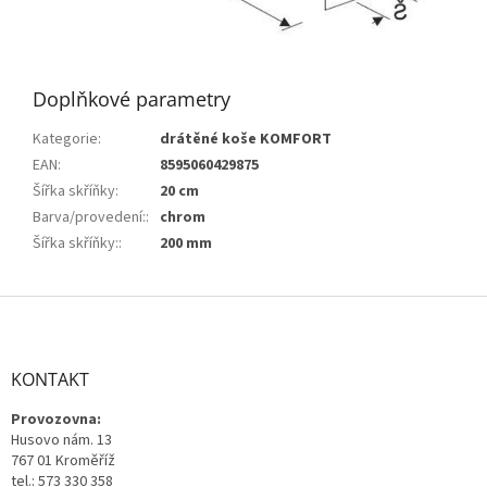
Doplňkové parametry
Kategorie
:
drátěné koše KOMFORT
EAN
:
8595060429875
Šířka skříňky
:
20 cm
Barva/provedení:
:
chrom
Šířka skříňky:
:
200 mm
Z
á
p
a
KONTAKT
t
Provozovna:
í
Husovo nám. 13
767 01 Kroměříž
tel.: 573 330 358