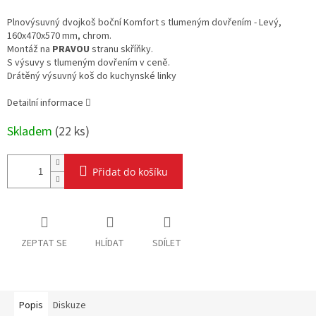
Měrná
cena:
Plnovýsuvný dvojkoš boční Komfort s tlumeným dovřením - Levý,
160x470x570 mm, chrom.
Montáž na
PRAVOU
stranu skříňky.
S výsuvy s tlumeným dovřením v ceně.
Drátěný výsuvný koš do kuchynské linky
Detailní informace
Skladem
(
22 ks
)
Přidat do košíku
ZEPTAT SE
HLÍDAT
SDÍLET
Popis
Diskuze