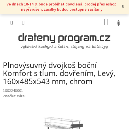
Přejít
ve dnech 10-14.8. bude probíhat dovolená, prodej přes eshop
na
nepřerušen, zásilky budou postupně zasílány
obsah
NÁKUP
KOŠÍK
Plnovýsuvný dvojkoš boční
Komfort s tlum. dovřením, Levý,
160x485x543 mm, chrom
1002248001
Značka:
Wireli