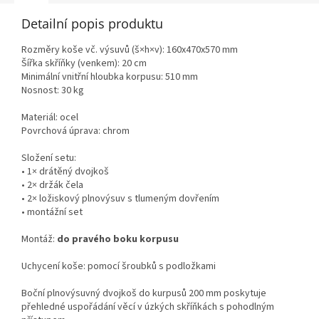
Detailní popis produktu
Rozměry koše vč. výsuvů (š×h×v): 160x470x570 mm
Šířka skříňky (venkem): 20 cm
Minimální vnitřní hloubka korpusu: 510 mm
Nosnost: 30 kg
Materiál: ocel
Povrchová úprava: chrom
Složení setu:
• 1× drátěný dvojkoš
• 2× držák čela
• 2× ložiskový plnovýsuv s tlumeným dovřením
• montážní set
Montáž:
do pravého boku korpusu
Uchycení koše: pomocí šroubků s podložkami
Boční plnovýsuvný dvojkoš do kurpusů 200 mm poskytuje
přehledné uspořádání věcí v úzkých skříňkách s pohodlným