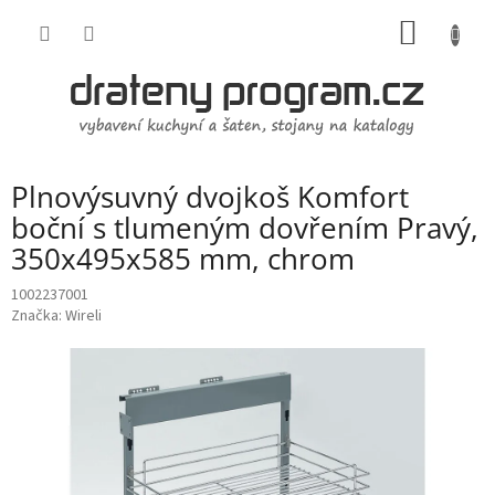
Přejít
NÁKUP
na
obsah
KOŠÍK
Plnovýsuvný dvojkoš Komfort
boční s tlumeným dovřením Pravý,
350x495x585 mm, chrom
1002237001
Značka:
Wireli