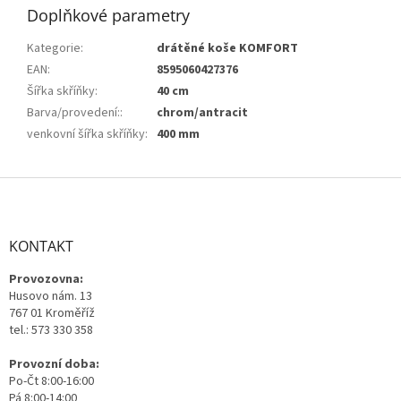
Doplňkové parametry
Kategorie
:
drátěné koše KOMFORT
EAN
:
8595060427376
Šířka skříňky
:
40 cm
Barva/provedení:
:
chrom/antracit
venkovní šířka skříňky
:
400 mm
Z
á
p
a
KONTAKT
t
Provozovna:
í
Husovo nám. 13
767 01 Kroměříž
tel.: 573 330 358
Provozní doba:
Po-Čt 8:00-16:00
Pá 8:00-14:00