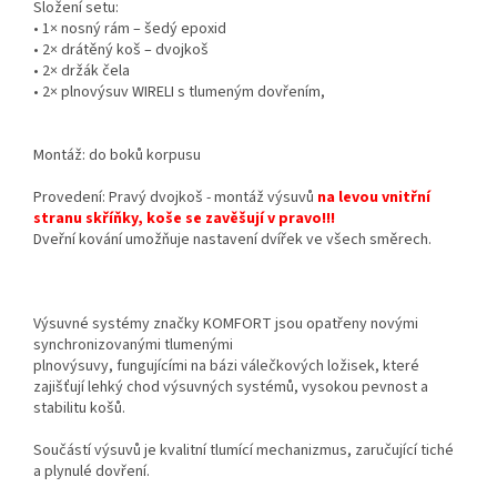
Složení setu:
• 1× nosný rám – šedý epoxid
• 2× drátěný koš – dvojkoš
• 2× držák čela
• 2× plnovýsuv WIRELI s tlumeným dovřením,
Montáž: do boků korpusu
Provedení: Pravý dvojkoš - montáž výsuvů
na levou vnitřní
stranu skříňky, koše se zavěšují v pravo!!!
Dveřní kování umožňuje nastavení dvířek ve všech směrech.
Výsuvné systémy značky KOMFORT jsou opatřeny novými
synchronizovanými tlumenými
plnovýsuvy, fungujícími na bázi válečkových ložisek, které
zajišťují lehký chod výsuvných systémů, vysokou pevnost a
stabilitu košů.
Součástí výsuvů je kvalitní tlumící mechanizmus, zaručující tiché
a plynulé dovření.