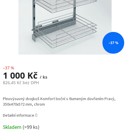
–37 %
–37 %
1 000 Kč
/ ks
826,45 Kč bez DPH
Měrná
cena:
Plnovýsuvný dvojkoš Komfort boční s tlumeným dovřením Pravý,
350x470x572 mm, chrom
Detailní informace
Skladem
(
>99 ks
)