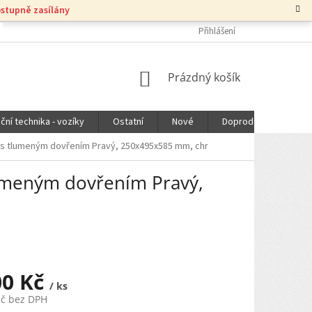
ostupně zasílány
Přihlášení
NÁKUPNÍ
Prázdný košík
KOŠÍK
ční technika - vozíky
Ostatní
Nové
Doprodej
DOPR
 s tlumeným dovřením Pravý, 250x495x585 mm, chr
lumeným dovřením Pravý,
00 Kč
/ ks
Kč bez DPH