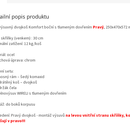
ailní popis produktu
výsuvný dvojkoš Komfort boční s tlumeným dovřením
Pravý
, 250x470x572
 skříňky (venkem) : 30 cm
ální zatížení: 12 kg/koš
iál: ocel
chová úprava: chrom
ní setu:
 nosný rám – šedý komaxid
 drátěný koš – dvojkoš
držák čela
 plnovýsuv WIRELI s tlumeným dovřením
áž: do boků korpusu
edení: Pravý dvojkoš - montáž výsuvů
na levou vnitřní stranu skříňky, k
šují v pravo!!!