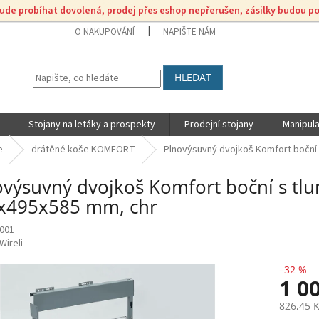
bude probíhat dovolená, prodej přes eshop nepřerušen, zásilky budou p
O NAKUPOVÁNÍ
NAPIŠTE NÁM
HLEDAT
Stojany na letáky a prospekty
Prodejní stojany
Manipula
e
drátěné koše KOMFORT
Plnovýsuvný dvojkoš Komfort boční
ovýsuvný dvojkoš Komfort boční s t
x495x585 mm, chr
001
Wireli
–32 %
1 0
826,45 