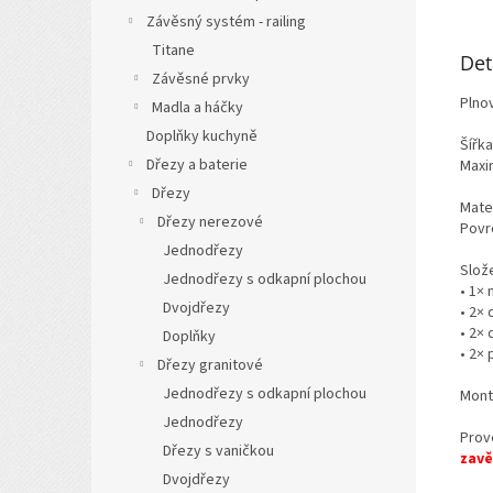
Závěsný systém - railing
Titane
Det
Závěsné prvky
Plno
Madla a háčky
Doplňky kuchyně
Šířka
Dřezy a baterie
Maxim
Dřezy
Mater
Dřezy nerezové
Povr
Jednodřezy
Slože
Jednodřezy s odkapní plochou
• 1×
Dvojdřezy
• 2×
• 2× 
Doplňky
• 2×
Dřezy granitové
Jednodřezy s odkapní plochou
Mont
Jednodřezy
Prov
Dřezy s vaničkou
zavě
Dvojdřezy