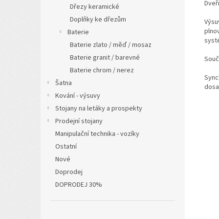
Dveř
Dřezy keramické
Doplňky ke dřezům
Výsu
plnov
Baterie
syst
Baterie zlato / měď / mosaz
Baterie granit / barevné
Součá
Baterie chrom / nerez
Sync
Šatna
dosa
Kování - výsuvy
Stojany na letáky a prospekty
Prodejní stojany
Manipulační technika - vozíky
Ostatní
Nové
Doprodej
DOPRODEJ 30%