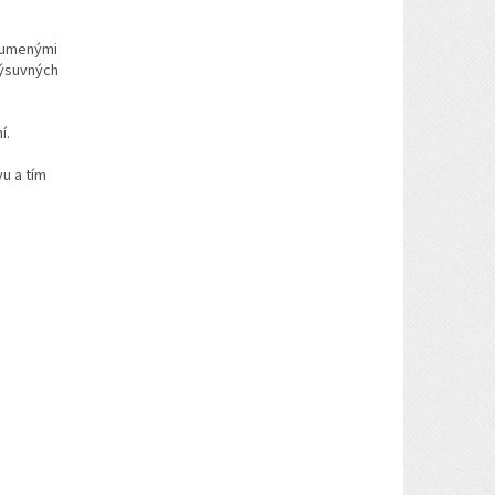
lumenými
výsuvných
ní.
u a tím