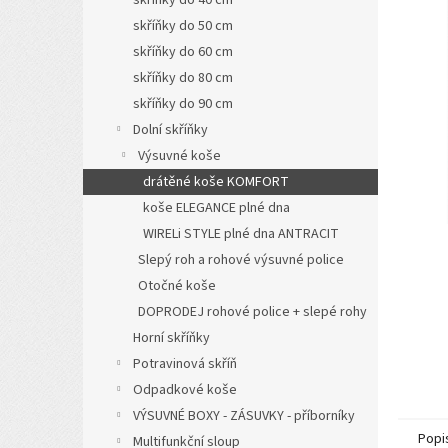
a
skříňky do 50 cm
n
skříňky do 60 cm
e
l
skříňky do 80 cm
skříňky do 90 cm
Dolní skříňky
Výsuvné koše
drátěné koše KOMFORT
koše ELEGANCE plné dna
WIRELi STYLE plné dna ANTRACIT
Slepý roh a rohové výsuvné police
Otočné koše
DOPRODEJ rohové police + slepé rohy
Horní skříňky
Potravinová skříň
Odpadkové koše
VÝSUVNÉ BOXY - ZÁSUVKY - příborníky
Popi
Multifunkční sloup