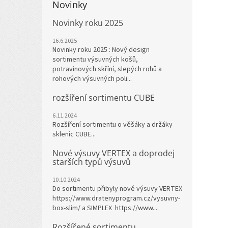
Novinky
Novinky roku 2025
16.6.2025
Novinky roku 2025 : Nový design
sortimentu výsuvných košů,
potravinových skříní, slepých rohů a
rohových výsuvných poli...
rozšíření sortimentu CUBE
6.11.2024
Rozšíření sortimentu o věšáky a držáky
sklenic CUBE...
Nové výsuvy VERTEX a doprodej
starších typů výsuvů
10.10.2024
Do sortimentu přibyly nové výsuvy VERTEX
https://www.dratenyprogram.cz/vysuvny-
box-slim/ a SIMPLEX https://www....
Rozšířené sortimentu