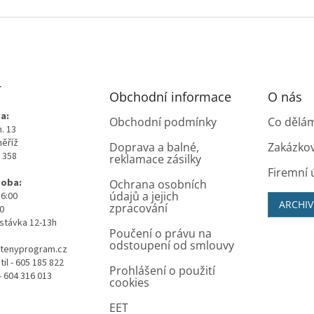
T
Obchodní informace
O nás
a:
Obchodní podmínky
Co dělá
. 13
měříž
Doprava a balné,
Zakázko
0 358
reklamace zásilky
Firemní 
doba:
Ochrana osobních
údajů a jejich
16:00
ARCHIV
zpracování
00
stávka 12-13h
Poučení o právu na
odstoupení od smlouvy
tenyprogram.cz
il - 605 185 822
Prohlášení o použití
- 604 316 013
cookies
EET