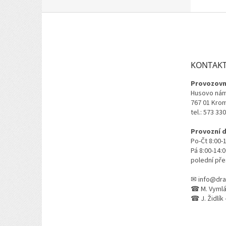
Z
á
p
a
t
KONTAK
í
Provozovn
Husovo nám
767 01 Kro
tel.: 573 33
Provozní 
Po-Čt 8:00-
Pá 8:00-14:
polední pře
✉ info@dra
☎ M. Vymlát
☎ J. Židlík 