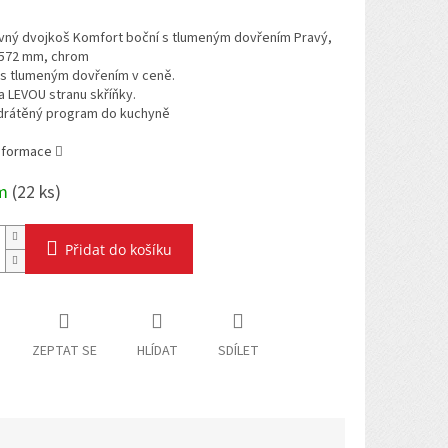
vný dvojkoš Komfort boční s tlumeným dovřením Pravý,
572 mm, chrom
 s tlumeným dovřením v ceně.
 LEVOU stranu skříňky.
drátěný program do kuchyně
informace
em
(
22 ks
)
Přidat do košíku
ZEPTAT SE
HLÍDAT
SDÍLET