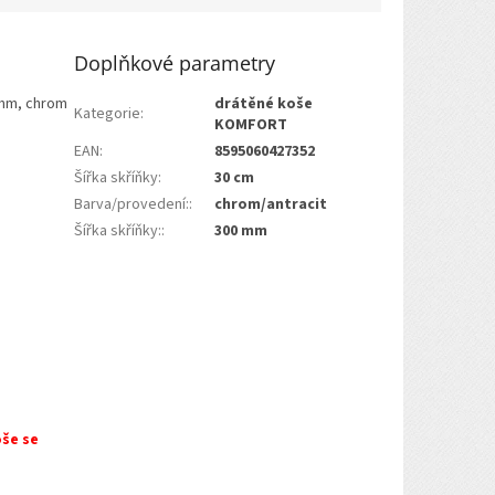
Doplňkové parametry
 mm, chrom
drátěné koše
Kategorie
:
KOMFORT
EAN
:
8595060427352
Šířka skříňky
:
30 cm
Barva/provedení:
:
chrom/antracit
Šířka skříňky:
:
300 mm
oše se