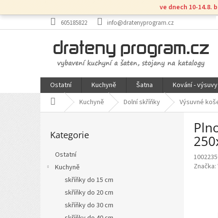
Přejít
ve dnech 10-14.8. 
na
obsah
605185822
info@dratenyprogram.cz
Ostatní
Kuchyně
Šatna
Kování - výsuvy
Domů
Kuchyně
Dolní skříňky
Výsuvné koš
P
Pln
Přeskočit
o
Kategorie
kategorie
s
250
t
Ostatní
1002235
r
Značka:
Kuchyně
a
n
skříňky do 15 cm
n
skříňky do 20 cm
í
skříňky do 30 cm
p
skříňky do 40 cm