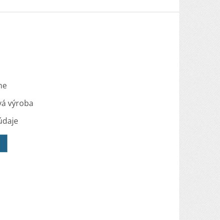
me
vá výroba
údaje