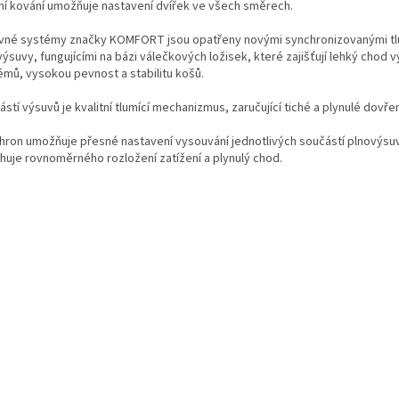
ní kování umožňuje nastavení dvířek ve všech směrech.
vné systémy značky KOMFORT jsou opatřeny novými synchronizovanými t
ýsuvy, fungujícími na bázi válečkových ložisek, které zajišťují lehký chod 
émů, vysokou pevnost a stabilitu košů.
stí výsuvů je kvalitní tlumící mechanizmus, zaručující tiché a plynulé dovře
hron umožňuje přesné nastavení vysouvání jednotlivých součástí plnovýsuv
huje rovnoměrného rozložení zatížení a plynulý chod.