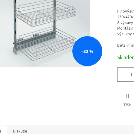
Měrná
cena:
Plnovýsu
250x470x
S výsuvy
Montáž na
Výsuvný 
Detailní 
–32 %
Sklad
TISK
s
Diskuze