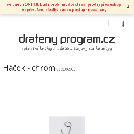
Přejít
ve dnech 10-14.8. bude probíhat dovolená, prodej přes eshop
na
nepřerušen, zásilky budou postupně zasílány
obsah
NÁKUP
KOŠÍK
Háček - chrom
U10106501