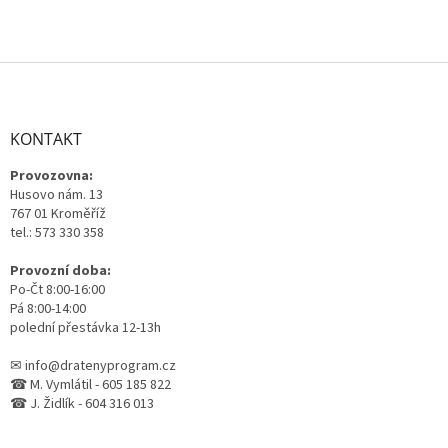
Z
á
p
a
KONTAKT
t
Provozovna:
í
Husovo nám. 13
767 01 Kroměříž
tel.: 573 330 358
Provozní doba:
Po-Čt 8:00-16:00
Pá 8:00-14:00
polední přestávka 12-13h
✉ info@dratenyprogram.cz
☎ M. Vymlátil - 605 185 822
☎ J. Židlík - 604 316 013