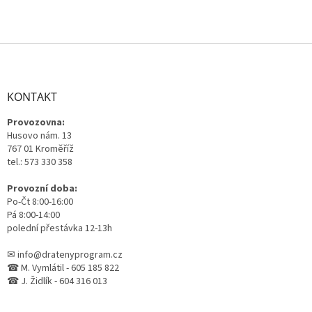
Z
á
p
a
KONTAKT
t
Provozovna:
í
Husovo nám. 13
767 01 Kroměříž
tel.: 573 330 358
Provozní doba:
Po-Čt 8:00-16:00
Pá 8:00-14:00
polední přestávka 12-13h
✉ info@dratenyprogram.cz
☎ M. Vymlátil - 605 185 822
☎ J. Židlík - 604 316 013