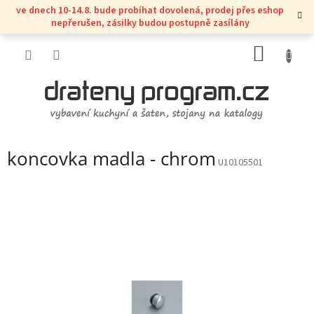
Přejít
ve dnech 10-14.8. bude probíhat dovolená, prodej přes eshop
na
nepřerušen, zásilky budou postupně zasílány
obsah
NÁKUP
KOŠÍK
koncovka madla - chrom
U10105501