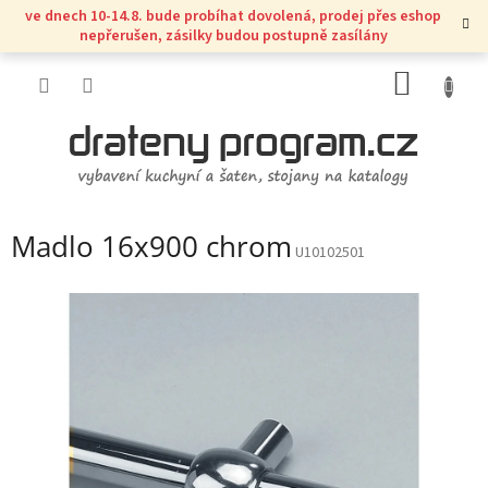
Přejít
ve dnech 10-14.8. bude probíhat dovolená, prodej přes eshop
na
nepřerušen, zásilky budou postupně zasílány
obsah
NÁKUP
KOŠÍK
Madlo 16x900 chrom
U10102501