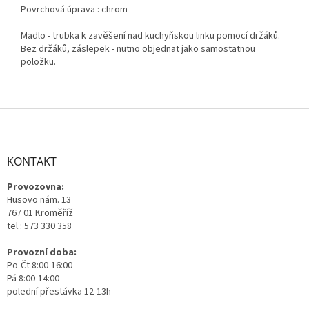
Povrchová úprava : chrom
Madlo - trubka k zavěšení nad kuchyňskou linku pomocí držáků.
Bez držáků, záslepek - nutno objednat jako samostatnou
položku.
Z
á
p
a
KONTAKT
t
Provozovna:
í
Husovo nám. 13
767 01 Kroměříž
tel.: 573 330 358
Provozní doba:
Po-Čt 8:00-16:00
Pá 8:00-14:00
polední přestávka 12-13h