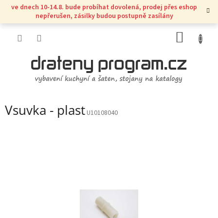
Přejít
ve dnech 10-14.8. bude probíhat dovolená, prodej přes eshop
na
nepřerušen, zásilky budou postupně zasílány
obsah
NÁKUP
KOŠÍK
Vsuvka - plast
U10108040