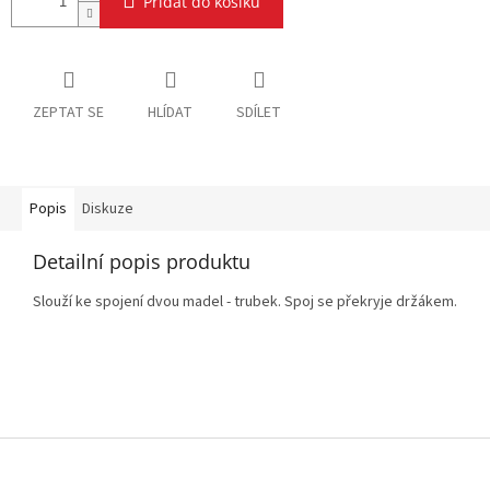
Přidat do košíku
ZEPTAT SE
HLÍDAT
SDÍLET
Popis
Diskuze
Detailní popis produktu
Slouží ke spojení dvou madel - trubek. Spoj se překryje držákem.
Z
á