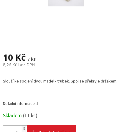
10 Kč
/ ks
8,26 Kč bez DPH
Měrná
cena:
Slouží ke spojení dvou madel - trubek. Spoj se překryje držákem.
Detailní informace
Skladem
(
11 ks
)