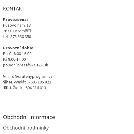
p
a
KONTAKT
t
Provozovna:
í
Husovo nám. 13
767 01 Kroměříž
tel.: 573 330 358
Provozní doba:
Po-Čt 8:00-16:00
Pá 8:00-14:00
polední přestávka 12-13h
✉ info@dratenyprogram.cz
☎ M. Vymlátil - 605 185 822
☎ J. Židlík - 604 316 013
Obchodní informace
Obchodní podmínky