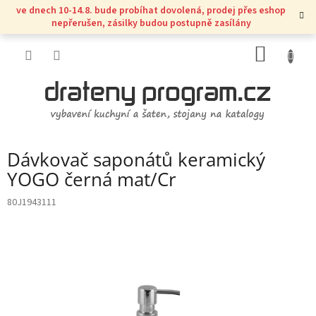
Přejít
ve dnech 10-14.8. bude probíhat dovolená, prodej přes eshop
na
nepřerušen, zásilky budou postupně zasílány
obsah
NÁKUP
KOŠÍK
Dávkovač saponátů keramický
YOGO černá mat/Cr
80J1943111