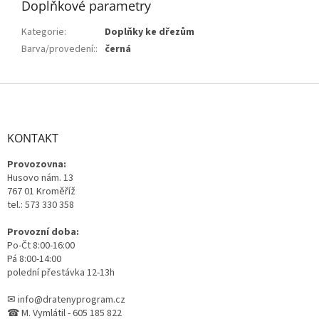
Doplňkové parametry
Kategorie
:
Doplňky ke dřezům
Barva/provedení:
:
černá
Z
á
p
a
KONTAKT
t
Provozovna:
í
Husovo nám. 13
767 01 Kroměříž
tel.: 573 330 358
Provozní doba:
Po-Čt 8:00-16:00
Pá 8:00-14:00
polední přestávka 12-13h
✉ info@dratenyprogram.cz
☎ M. Vymlátil - 605 185 822