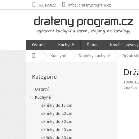
Přejít
605185822
info@dratenyprogram.cz
na
obsah
Ostatní
Kuchyně
Šatna
Kování - výsuvy
Domů
Kuchyně
Doplňky kuchyně
Držák sk
P
Drž
Přeskočit
o
Kategorie
kategorie
s
1008012
t
Značka:
Ostatní
r
Kuchyně
a
n
skříňky do 15 cm
n
skříňky do 20 cm
í
skříňky do 30 cm
p
skříňky do 40 cm
a
skříňky do 50 cm