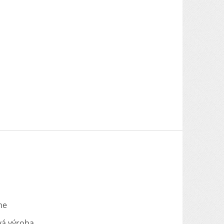
me
vá výroba