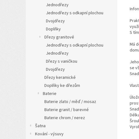
Jednodřezy
Info
Jednodřezy s odkapní plochou
Prak
Dvojdřezy
využí
Doplňky
S tí
Dřezy granitové
Má d
Jednodřezy s odkapní plochou
domá
Jednodřezy
Dřezy s vaničkou
Jeho
se vš
Dvojdřezy
Snad
Dřezy keramické
Vlast
Doplňky ke dřezům
Baterie
Úložn
Baterie zlato / měď / mosaz
prost
Snad
Baterie granit / barevné
Délk
Baterie chrom / nerez
Šrou
Šatna
Vyro
Kování - výsuvy