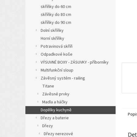
n
skříňky do 60 cm
e
l
skříňky do 80 cm
skříňky do 90 cm
Dolní skříňky
Horní skříňky
Potravinová skříň
Odpadkové koše
VÝSUVNÉ BOXY - ZÁSUVKY - příborníky
Multifunkční sloup
Závěsný systém - railing
Titane
Závěsné prvky
Madla a háčky
Doplňky kuchyně
Popi
Dřezy a baterie
Dřezy
Det
Dřezy nerezové