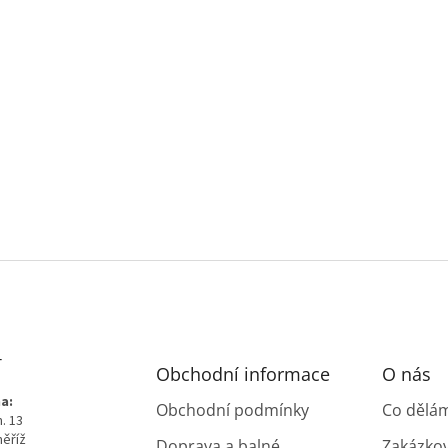
T
Obchodní informace
O nás
a:
Obchodní podmínky
Co dělá
. 13
měříž
Doprava a balné,
Zakázko