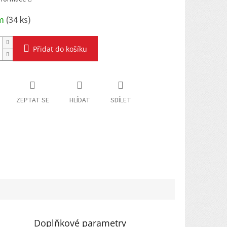
em
(
34 ks
)
Přidat do košíku
ZEPTAT SE
HLÍDAT
SDÍLET
Doplňkové parametry