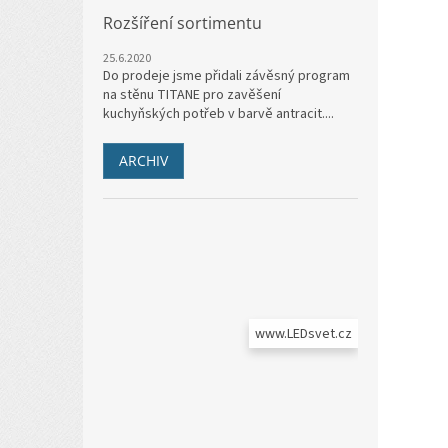
Rozšíření sortimentu
25.6.2020
Do prodeje jsme přidali závěsný program
na stěnu TITANE pro zavěšení
kuchyňských potřeb v barvě antracit....
ARCHIV
www.LEDsvet.cz