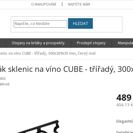
O NAKUPOVÁNÍ
NAPIŠTE NÁM
HLEDAT
Stojany na letáky a prospekty
Prodejní stojany
Manipula
lenic na víno CUBE - třířadý, 300x289x35 mm, černý mat.
ák sklenic na víno CUBE - třířadý, 3
401
Wireli
489
404,13 
Měrná
cena:
Elegantní
Detailní 