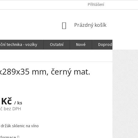
Přihlášení
NÁKUPNÍ
Prázdný košík
KOŠÍK
ční technika - vozíky
Ostatní
Nové
Doprodej
DOPR
00x289x35 mm, černý mat.
 Kč
/ ks
Kč bez DPH
 držák sklenic na víno
informace