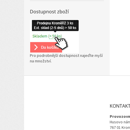
Dostupnost zboží
Pro podrobnější dostupnost najeďte myší
na množství.
Z
á
p
a
t
KONTAK
í
Provozovn
Husovo nám
767 01 Kro