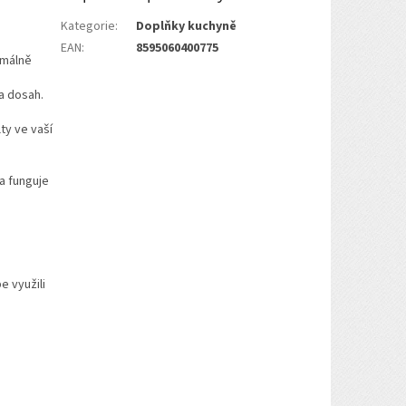
Kategorie
:
Doplňky kuchyně
EAN
:
8595060400775
imálně
a dosah.
ty ve vaší
a funguje
e využili