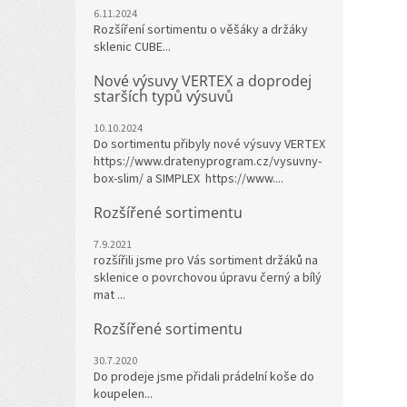
6.11.2024
Rozšíření sortimentu o věšáky a držáky
sklenic CUBE...
Nové výsuvy VERTEX a doprodej
starších typů výsuvů
10.10.2024
Do sortimentu přibyly nové výsuvy VERTEX
https://www.dratenyprogram.cz/vysuvny-
box-slim/ a SIMPLEX https://www....
Rozšířené sortimentu
7.9.2021
rozšířili jsme pro Vás sortiment držáků na
sklenice o povrchovou úpravu černý a bílý
mat ...
Rozšířené sortimentu
30.7.2020
Do prodeje jsme přidali prádelní koše do
koupelen...