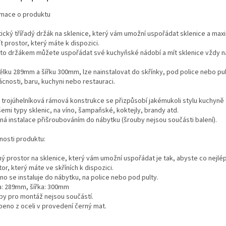
rmace o produktu
tický třířadý držák na sklenice, který vám umožní uspořádat sklenice a max
t prostor, který máte k dispozici.
mto držákem můžete uspořádat své kuchyňské nádobí a mít sklenice vždy n
élku 289mm a šířku 300mm, lze nainstalovat do skřínky, pod police nebo pul
cnosti, baru, kuchyni nebo restauraci.
 trojúhelníková rámová konstrukce se přizpůsobí jakémukoli stylu kuchyně 
emi typy sklenic, na víno, šampaňské, koktejly, brandy atd.
ná instalace přišroubováním do nábytku (šrouby nejsou součásti balení).
nosti produktu:
ý prostor na sklenice, který vám umožní uspořádat je tak, abyste co nejlép
or, který máte ve skříních k dispozici.
no se instaluje do nábytku, na police nebo pod pulty.
a: 289mm, šířka: 300mm
by pro montáž nejsou součástí.
beno z oceli v provedení černý mat.