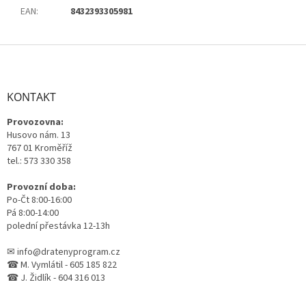
EAN
:
8432393305981
Z
á
p
a
KONTAKT
t
Provozovna:
í
Husovo nám. 13
767 01 Kroměříž
tel.: 573 330 358
Provozní doba:
Po-Čt 8:00-16:00
Pá 8:00-14:00
polední přestávka 12-13h
✉ info@dratenyprogram.cz
☎ M. Vymlátil - 605 185 822
☎ J. Židlík - 604 316 013