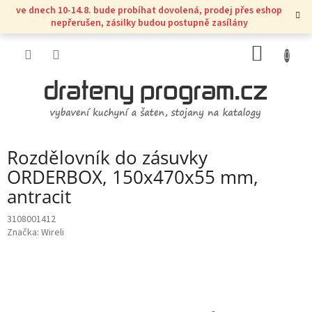
Přejít
ve dnech 10-14.8. bude probíhat dovolená, prodej přes eshop
na
nepřerušen, zásilky budou postupně zasílány
obsah
NÁKUP
KOŠÍK
Rozdělovník do zásuvky
ORDERBOX, 150x470x55 mm,
antracit
3108001412
Značka:
Wireli