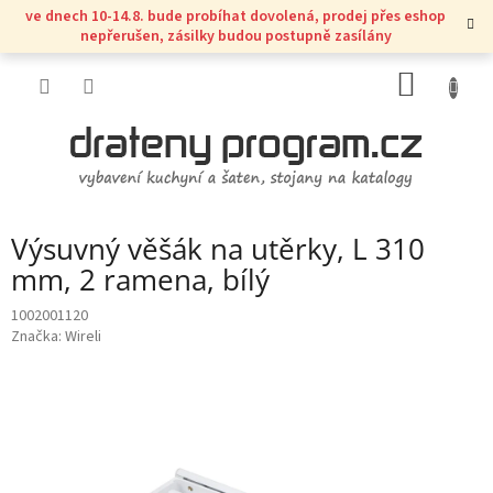
Přejít
ve dnech 10-14.8. bude probíhat dovolená, prodej přes eshop
na
nepřerušen, zásilky budou postupně zasílány
obsah
NÁKUP
KOŠÍK
Výsuvný věšák na utěrky, L 310
mm, 2 ramena, bílý
1002001120
Značka:
Wireli