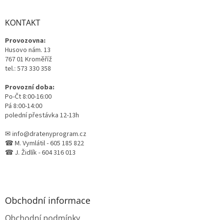
á
p
a
KONTAKT
t
Provozovna:
í
Husovo nám. 13
767 01 Kroměříž
tel.: 573 330 358
Provozní doba:
Po-Čt 8:00-16:00
Pá 8:00-14:00
polední přestávka 12-13h
✉ info@dratenyprogram.cz
☎ M. Vymlátil - 605 185 822
☎ J. Židlík - 604 316 013
Obchodní informace
Obchodní podmínky