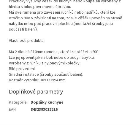
Praktický výsuvný věšák do kuchyní nebo koupelen vyrobený z
hliníku s bilou povrchovou úpravou.
Má dvě ramena pro zavěšení ručníků nebo hadříků, která lze
otočit o 90o v závislosti na tom, zda je věšák upevněn na straně
nábytku nebo pod pracovní plochou (montážní šrouby jsou
součástí balení).
Vlastnosti produktu:
Má 2 dlouhá 310mm ramena, které lze otáčet o 90°.
Lze jej upevnit jak na bok nebo do pudy nábytku.
Vyrobený z hliníku s nylonovými kolečky.
Bílé provedení.
Snadná instalace (šrouby součastí balení).
Rozměr výrobku: 38x322x94 mm
Doplňkové parametry
Kategorie
:
Doplňky kuchyně
EAN
:
8432393012216
Z