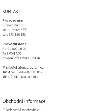
á
p
a
KONTAKT
t
Provozovna:
í
Husovo nám. 13
767 01 Kroměříž
tel.: 573 330 358
Provozní doba:
Po-Čt 8:00-16:00
Pá 8:00-14:00
polední přestávka 12-13h
✉ info@dratenyprogram.cz
☎ M. Vymlátil - 605 185 822
☎ J. Židlík - 604 316 013
Obchodní informace
Obchodní podmínky