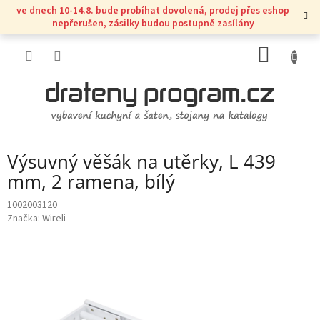
Přejít
ve dnech 10-14.8. bude probíhat dovolená, prodej přes eshop
na
nepřerušen, zásilky budou postupně zasílány
obsah
NÁKUP
KOŠÍK
Výsuvný věšák na utěrky, L 439
mm, 2 ramena, bílý
1002003120
Značka:
Wireli