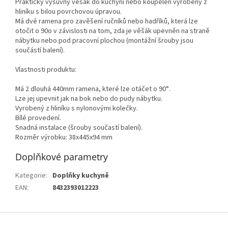
Praktický výsuvný věšák do kuchyní nebo koupelen vyrobený z
hliníku s bilou povrchovou úpravou.
Má dvé ramena pro zavěšení ručníků nebo hadříků, která lze
otočit o 90o v závislosti na tom, zda je věšák upevněn na straně
nábytku nebo pod pracovní plochou (montážní šrouby jsou
součástí balení).
Vlastnosti produktu:
Má 2 dlouhá 440mm ramena, které lze otáčet o 90°.
Lze jej upevnit jak na bok nebo do pudy nábytku.
Vyrobený z hliníku s nylonovými kolečky.
Bílé provedení.
Snadná instalace (šrouby součastí balení).
Rozměr výrobku: 38x445x94 mm
Doplňkové parametry
Kategorie
:
Doplňky kuchyně
EAN
:
8432393012223
Z