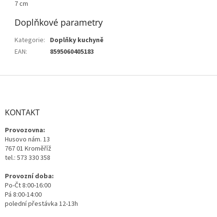
7 cm
Doplňkové parametry
Kategorie
:
Doplňky kuchyně
EAN
:
8595060405183
Z
á
p
a
KONTAKT
t
Provozovna:
í
Husovo nám. 13
767 01 Kroměříž
tel.: 573 330 358
Provozní doba:
Po-Čt 8:00-16:00
Pá 8:00-14:00
polední přestávka 12-13h