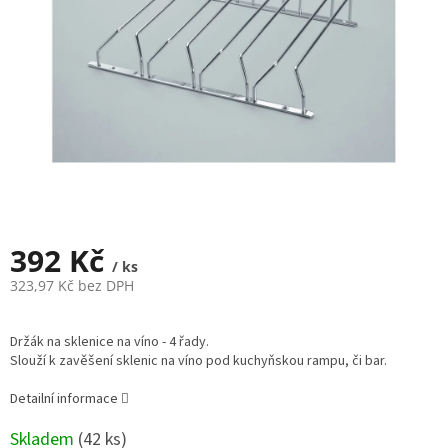
392 Kč
/ ks
323,97 Kč bez DPH
Měrná
cena:
Držák na sklenice na víno - 4 řady.
Slouží k zavěšení sklenic na víno pod kuchyňskou rampu, či bar.
Detailní informace
Skladem
(
42 ks
)