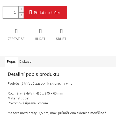
Přidat do košíku
ZEPTAT SE
HLÍDAT
SDÍLET
Popis
Diskuze
Detailní popis produktu
Podvěsný třířadý zásobník sklenic na víno.
Rozměry (š×h×v) : 415 x 345 x 65 mm
Materiál : ocel
Povrchová úprava : chrom
Mezera mezi dráty: 2,5 cm, max. průměr dna sklenice menší než