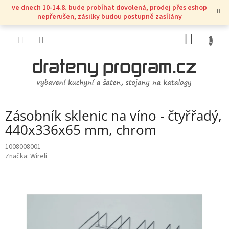
Přejít
ve dnech 10-14.8. bude probíhat dovolená, prodej přes eshop
na
nepřerušen, zásilky budou postupně zasílány
obsah
NÁKUP
KOŠÍK
Zásobník sklenic na víno - čtyřřadý,
440x336x65 mm, chrom
1008008001
Značka:
Wireli