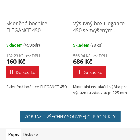
Skleněná bočnice
Výsuvný box Elegance
ELEGANCE 450
450 se zvýšeným
relingem - antracit
Skladem
(
>99 pár
)
Skladem
(
78 ks
)
132,23 Kč bez DPH
566,94 Kč bez DPH
160 Kč
686 Kč
Do košíku
Do košíku
Skleněná bočnice ELEGANCE 450
Minimální instalační výška pro
výsuvnou zásuvku je 225 mm.
ZOBRAZIT VŠECHNY SOUVISEJÍCÍ PRODUKTY
Popis
Diskuze