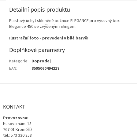
Detailní popis produktu
Plastový úchyt skleněné bočnice ELEGANCE pro v
ýsuvný box
Elegance 450 se zvýšeným relingem.
Ilustrační foto - provedení v bílé barvě!
Doplňkové parametry
Kategorie
:
Doprodej
EAN
:
8595060494217
Z
á
p
a
KONTAKT
t
Provozovna:
í
Husovo nám. 13
767 01 Kroměříž
tel.: 573 330 358