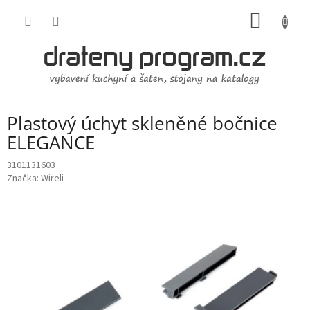
Přejít
NÁKUP
na
obsah
KOŠÍK
Plastový úchyt skleněné bočnice
ELEGANCE
3101131603
Značka:
Wireli