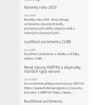
Novinky roku 2025
16.6.2025
Novinky roku 2025 : Nový design
sortimentu výsuvných košů,
potravinových skříní, slepých rohů a
rohových výsuvných poli...
rozšíření sortimentu CUBE
6.11.2024
Rozšíření sortimentu o věšáky a držáky
sklenic CUBE...
Nové výsuvy VERTEX a doprodej
starších typů výsuvů
10.10.2024
Do sortimentu přibyly nové výsuvy VERTEX
https://www.dratenyprogram.cz/vysuvny-
box-slim/ a SIMPLEX https://www....
Rozšířené sortimentu