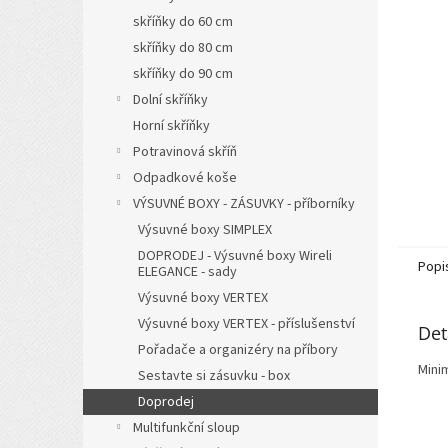
n
skříňky do 60 cm
e
l
skříňky do 80 cm
skříňky do 90 cm
Dolní skříňky
Horní skříňky
Potravinová skříň
Odpadkové koše
VÝSUVNÉ BOXY - ZÁSUVKY - příborníky
Výsuvné boxy SIMPLEX
DOPRODEJ - Výsuvné boxy Wireli
Popi
ELEGANCE - sady
Výsuvné boxy VERTEX
Výsuvné boxy VERTEX - příslušenství
Det
Pořadače a organizéry na příbory
Minim
Sestavte si zásuvku - box
Doprodej
Multifunkční sloup