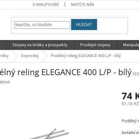
O NAKUPOVÁNÍ
NAPIŠTE NÁM
HLEDAT
Stojany na letáky a prospekty
Prodejní stojany
Manipula
rníky
Doprodej
Podélný reling ELEGANCE 400 L/P - bílý
lný reling ELEGANCE 400 L/P - bílý
310
Wireli
74 
61,16 K
Měrná
cena:
Podélný r
Detailní 