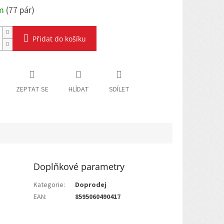
em
(
77 pár
)
Přidat do košíku
ZEPTAT SE
HLÍDAT
SDÍLET
Doplňkové parametry
Kategorie
:
Doprodej
EAN
:
8595060490417