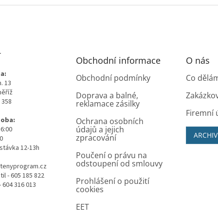
T
Obchodní informace
O nás
a:
Obchodní podmínky
Co dělá
. 13
měříž
Doprava a balné,
Zakázko
0 358
reklamace zásilky
Firemní 
doba:
Ochrana osobních
údajů a jejich
16:00
ARCHIV
zpracování
00
stávka 12-13h
Poučení o právu na
odstoupení od smlouvy
tenyprogram.cz
il - 605 185 822
Prohlášení o použití
- 604 316 013
cookies
EET