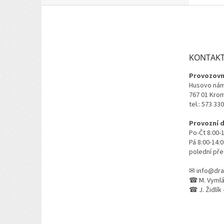
Z
á
p
a
t
KONTAK
í
Provozovn
Husovo nám
767 01 Kro
tel.: 573 33
Provozní 
Po-Čt 8:00-
Pá 8:00-14:
polední pře
✉ info@dra
☎ M. Vymlát
☎ J. Židlík 