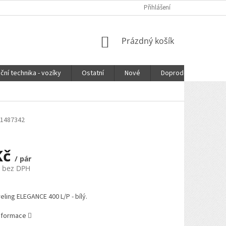
Přihlášení
NÁKUPNÍ
Prázdný košík
KOŠÍK
ční technika - vozíky
Ostatní
Nové
Doprodej
DOPR
1487342
Kč
/ pár
č bez DPH
eling ELEGANCE 400 L/P - bílý.
informace