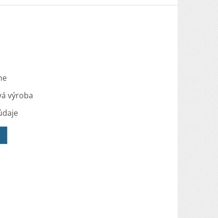
me
vá výroba
údaje