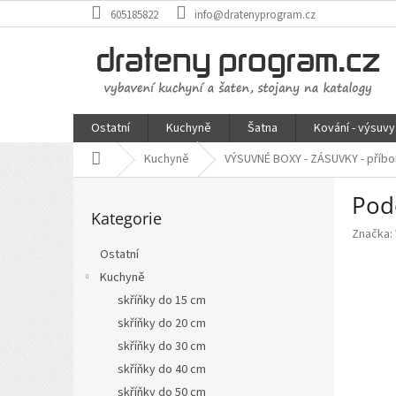
Přejít
605185822
info@dratenyprogram.cz
na
obsah
Ostatní
Kuchyně
Šatna
Kování - výsuvy
Domů
Kuchyně
VÝSUVNÉ BOXY - ZÁSUVKY - příbo
P
Podé
Přeskočit
o
Kategorie
kategorie
s
Značka:
t
Ostatní
r
Kuchyně
a
n
skříňky do 15 cm
n
skříňky do 20 cm
í
skříňky do 30 cm
p
skříňky do 40 cm
a
skříňky do 50 cm