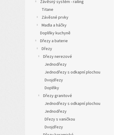
Závěsný systém - railing
Titane
Závěsné prvky
Madla a háčky
Doplňky kuchyně
Dřezy a baterie
Dřezy
Dřezy nerezové
Jednodřezy
Jednodřezy s odkapní plochou
Dvojdřezy
Doplňky
Dřezy granitové
Jednodřezy s odkapní plochou
Jednodřezy
Dřezy s vaničkou
Dvojdřezy