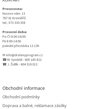
t
Provozovna:
í
Husovo nám. 13
767 01 Kroměříž
tel.: 573 330 358
Provozní doba:
Po-Čt 8:00-16:00
Pá 8:00-14:00
polední přestávka 12-13h
✉ info@dratenyprogram.cz
☎ M. Vymlátil - 605 185 822
☎ J. Židlík - 604 316 013
Obchodní informace
Obchodní podmínky
Doprava a balné, reklamace zásilky