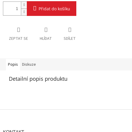
Přidat do košíku
ZEPTAT SE
HLÍDAT
SDÍLET
Popis
Diskuze
Detailní popis produktu
Z
á
p
a
KONTAKT