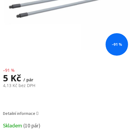
–91 %
–91 %
5 Kč
/ pár
4,13 Kč bez DPH
Měrná
cena:
Detailní informace
Skladem
(
10 pár
)