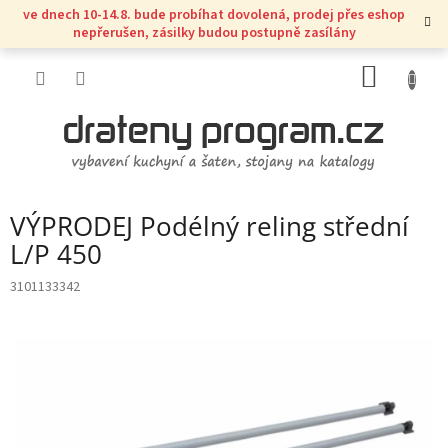
Přejít
ve dnech 10-14.8. bude probíhat dovolená, prodej přes eshop
na
nepřerušen, zásilky budou postupně zasílány
obsah
NÁKUP
KOŠÍK
VÝPRODEJ Podélný reling střední
L/P 450
3101133342