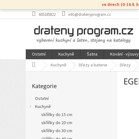
Přejít
ve dnech 10-14.8. 
na
obsah
605185822
info@dratenyprogram.cz
Ostatní
Kuchyně
Šatna
Kování - výsuvy
Domů
Kuchyně
Dřezy a baterie
Dřezy
P
EGE
Přeskočit
o
Kategorie
kategorie
s
t
Ostatní
r
Kuchyně
a
n
skříňky do 15 cm
n
skříňky do 20 cm
í
skříňky do 30 cm
p
skříňky do 40 cm