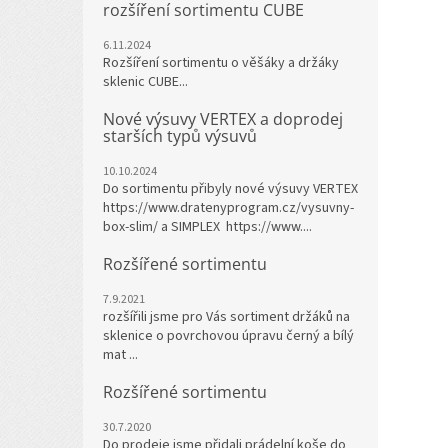
rozšíření sortimentu CUBE
6.11.2024
Rozšíření sortimentu o věšáky a držáky
sklenic CUBE...
Nové výsuvy VERTEX a doprodej
starších typů výsuvů
10.10.2024
Do sortimentu přibyly nové výsuvy VERTEX
https://www.dratenyprogram.cz/vysuvny-
box-slim/ a SIMPLEX https://www....
Rozšířené sortimentu
7.9.2021
rozšířili jsme pro Vás sortiment držáků na
sklenice o povrchovou úpravu černý a bílý
mat ...
Rozšířené sortimentu
30.7.2020
Do prodeje jsme přidali prádelní koše do