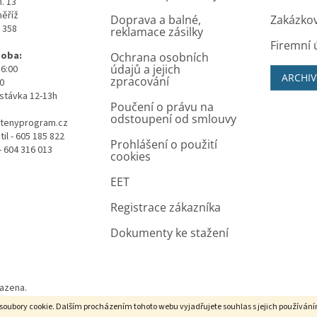
. 13
měříž
Doprava a balné,
Zakázko
0 358
reklamace zásilky
Firemní 
doba:
Ochrana osobních
údajů a jejich
16:00
ARCHIV
zpracování
00
stávka 12-13h
Poučení o právu na
odstoupení od smlouvy
tenyprogram.cz
il - 605 185 822
Prohlášení o použití
- 604 316 013
cookies
EET
Registrace zákazníka
Dokumenty ke stažení
razena.
soubory cookie. Dalším procházením tohoto webu vyjadřujete souhlas s jejich používán