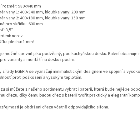
ší rozměr: 580x440 mm
ěr vany 1: 400x340 mm, hloubka vany: 200 mm
ěr vany 2: 400x180 mm, hloubka vany: 150 mm
né pro skříňku: 600 mm
ť: 3,5"
edení: nerez
šťka plechu: 1 mm!
 je možné upevnit jako podvěsný, pod kuchyňskou desku. Balení obsahuje 
pro varianty s montáží na desku i pod ni.
y z řady EGERIA se vyznačují minimalistickým designem ve spojení s vysoko
olností proti poškození a vysokým teplotám.
ezu si můžete z našeho sortimentu vybrat i baterii, která bude nejlépe odp
mu dřezu, díky čemu budou dřez s baterií tvořit praktický a elegantní komp
zřejmostí je obdržení dřezu včetně odpovídajícího sifonu.