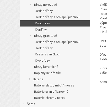
Dřezy nerezové
Vněj
Rozm
Jednodřezy
Rozm
Jednodřezy s odkapní plochou
Vhod
Výpus
Dvojdřezy
Prov
Doplňky
Tlou
Dřezy granitové
Dřez
Jednodřezy s odkapní plochou
sety 
Jednodřezy
Dřezy s vaničkou
Dřez
a od
Dvojdřezy
Dřezy keramické
K dř
Vaše
Doplňky ke dřezům
Baterie
Samo
Baterie zlato / měď / mosaz
Baterie granit / barevné
Baterie chrom / nerez
Šatna