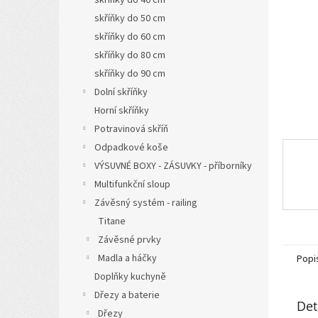
a
skříňky do 50 cm
n
skříňky do 60 cm
e
l
skříňky do 80 cm
skříňky do 90 cm
Dolní skříňky
Horní skříňky
Potravinová skříň
Odpadkové koše
VÝSUVNÉ BOXY - ZÁSUVKY - příborníky
Multifunkční sloup
Závěsný systém - railing
Titane
Závěsné prvky
Madla a háčky
Popi
Doplňky kuchyně
Dřezy a baterie
Det
Dřezy