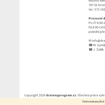
Husovo nám
767 01 Kro
tel.: 573 33
Provozní 
Po-Čt 8:00-
Pá 8:00-14:
polední pře
✉ info@dra
☎ M. Vymlát
☎ J. Židlík 
Copyright 2026
dratenyprogram.cz
. Všechna práva vyh
Tento web používá 