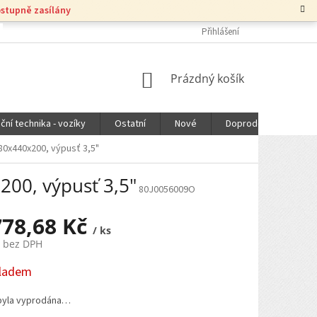
ostupně zasílány
Přihlášení
NÁKUPNÍ
Prázdný košík
KOŠÍK
ční technika - vozíky
Ostatní
Nové
Doprodej
DOPR
80x440x200, výpusť 3,5"
200, výpusť 3,5"
80J0056009O
778,68 Kč
/ ks
č bez DPH
kladem
byla vyprodána…