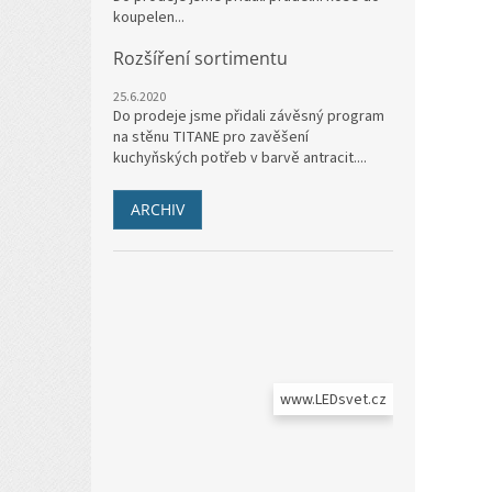
koupelen...
Rozšíření sortimentu
25.6.2020
Do prodeje jsme přidali závěsný program
na stěnu TITANE pro zavěšení
kuchyňských potřeb v barvě antracit....
ARCHIV
www.LEDsvet.cz