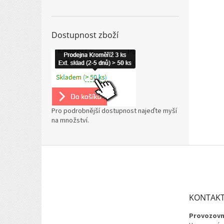
Dostupnost zboží
Pro podrobnější dostupnost najeďte myší
na množství.
Z
á
p
a
t
KONTAK
í
Provozovn