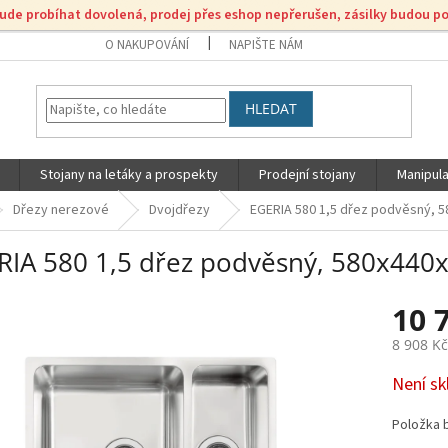
bude probíhat dovolená, prodej přes eshop nepřerušen, zásilky budou p
O NAKUPOVÁNÍ
NAPIŠTE NÁM
HLEDAT
Stojany na letáky a prospekty
Prodejní stojany
Manipula
Dřezy nerezové
Dvojdřezy
EGERIA 580 1,5 dřez podvěsný, 5
RIA 580 1,5 dřez podvěsný, 580x440x
10 
8 908 K
Měrná
Není s
cena:
Položka 