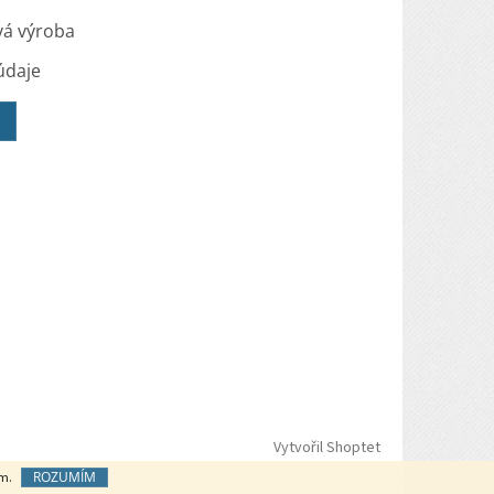
vá výroba
údaje
Vytvořil Shoptet
ROZUMÍM
ím.