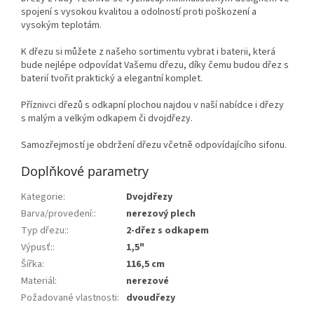
spojení s vysokou kvalitou a odolností proti poškození a
vysokým teplotám.
K dřezu si můžete z našeho sortimentu vybrat i baterii, která
bude nejlépe odpovídat Vašemu dřezu, díky čemu budou dřez s
baterií tvořit praktický a elegantní komplet.
Příznivci dřezů s odkapní plochou najdou v naší nabídce i dřezy
s malým a velkým odkapem či dvojdřezy.
Samozřejmostí je obdržení dřezu včetně odpovídajícího sifonu.
Doplňkové parametry
Kategorie
:
Dvojdřezy
Barva/provedení:
:
nerezový plech
Typ dřezu:
:
2-dřez s odkapem
Výpusť:
:
1,5"
Šířka
:
116,5 cm
Materiál
:
nerezové
Požadované vlastnosti
:
dvoudřezy