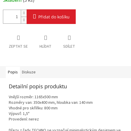
Skladem
(
3 ks
)
Přidat do košíku
ZEPTAT SE
HLÍDAT
SDÍLET
Popis
Diskuze
Detailní popis produktu
Vnější rozměr: 1165x500 mm
Rozměry van: 350x400 mm, hloubka van: 140 mm
Vhodné pro skříňku: 800 mm
Výpusť: 1,5"
Provedení: nerez
Dřezy z řady TECHNO se vyznačují minimalistickým designem ve