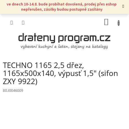
Přejít
ve dnech 10-14.8. bude probíhat dovolená, prodej přes eshop
na
nepřerušen, zásilky budou postupně zasílány
obsah
NÁKUP
KOŠÍK
TECHNO 1165 2,5 dřez,
1165x500x140, výpusť 1,5" (sifon
ZXY 9922)
80J0046009