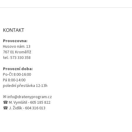
Z
á
p
a
KONTAKT
t
Provozovna:
í
Husovo nám. 13
767 01 Kroměříž
tel.: 573 330 358
Provozní doba:
Po-Čt 8:00-16:00
Pá 8:00-14:00
polední přestávka 12-13h
✉ info@dratenyprogram.cz
☎ M. Vymlátil - 605 185 822
☎ J. Židlík - 604 316 013