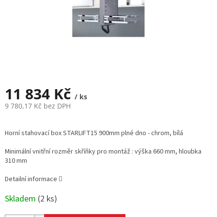
11 834 Kč
/ ks
9 780,17 Kč bez DPH
Měrná
cena:
Horní stahovací box STARLIFT15 900mm plné dno - chrom, bílá
Minimální vnitřní rozměr skříňky pro montáž : výška 660 mm, hloubka
310 mm
Detailní informace
Skladem
(
2 ks
)