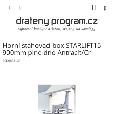
Přejít
NÁKUP
na
obsah
KOŠÍK
Horní stahovací box STARLIFT15
900mm plné dno Antracit/Cr
80K6635133