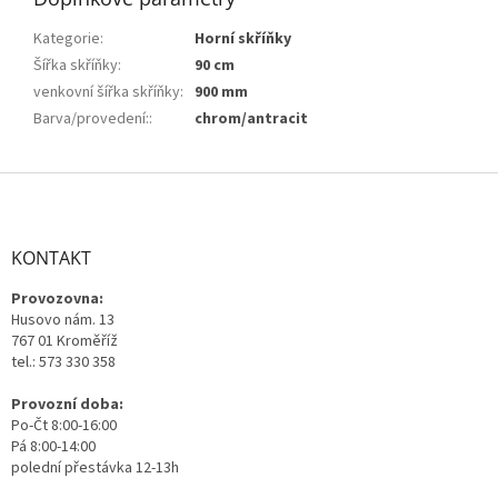
Kategorie
:
Horní skříňky
Šířka skříňky
:
90 cm
venkovní šířka skříňky
:
900 mm
Barva/provedení:
:
chrom/antracit
Z
á
p
a
KONTAKT
t
Provozovna:
í
Husovo nám. 13
767 01 Kroměříž
tel.: 573 330 358
Provozní doba:
Po-Čt 8:00-16:00
Pá 8:00-14:00
polední přestávka 12-13h