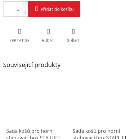
Přidat do košíku
ZEPTAT SE
HLÍDAT
SDÍLET
Související produkty
Sada košů pro horní
Sada košů pro horní
stahovací box STARLIFT15
stahovací box STARLIFT15