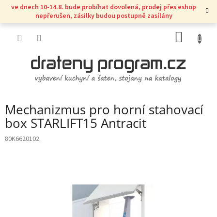
Přejít
ve dnech 10-14.8. bude probíhat dovolená, prodej přes eshop
na
nepřerušen, zásilky budou postupně zasílány
obsah
NÁKUP
KOŠÍK
Mechanizmus pro horní stahovací
box STARLIFT15 Antracit
80K6620102