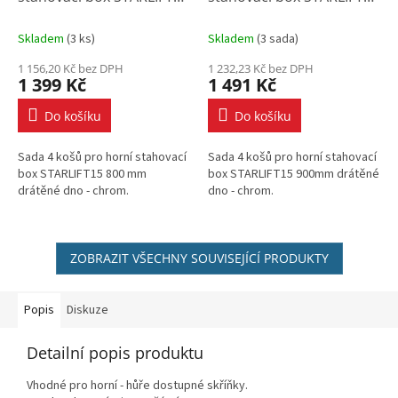
800mm drát.dno Cr
900mm drát.dno Cr
Skladem
(
3 ks
)
Skladem
(
3 sada
)
1 156,20 Kč bez DPH
1 232,23 Kč bez DPH
1 399 Kč
1 491 Kč
Do košíku
Do košíku
Sada 4 košů pro horní stahovací
Sada 4 košů pro horní stahovací
box STARLIFT15 800 mm
box STARLIFT15 900mm drátěné
drátěné dno - chrom.
dno - chrom.
ZOBRAZIT VŠECHNY SOUVISEJÍCÍ PRODUKTY
Popis
Diskuze
Detailní popis produktu
Vhodné pro horní - hůře dostupné skříňky.