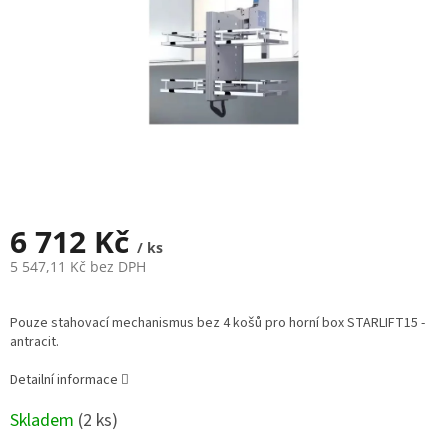
6 712 Kč
/ ks
5 547,11 Kč bez DPH
Měrná
cena:
Pouze stahovací mechanismus bez 4 košů pro horní box STARLIFT15 -
antracit.
Detailní informace
Skladem
(
2 ks
)