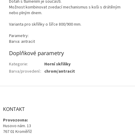
Dotah s tlumením je součástí.
Možnost kombinovat zvedací mechanismus s koši s drátěným
nebo plným dnem.
Varianta pro skříňky o šířce 800/900 mm.
Parametry:
Barva: antracit
Doplňkové parametry
Kategorie
:
Horní skříňky
Barva/provedení:
:
chrom/antracit
Z
á
p
a
KONTAKT
t
Provozovna:
í
Husovo nám. 13
767 01 Kroměříž