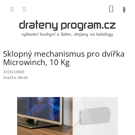
Přejít
NÁKUP
na
obsah
KOŠÍK
Sklopný mechanismus pro dvířka
Microwinch, 10 Kg
3103110600
Značka:
Wireli