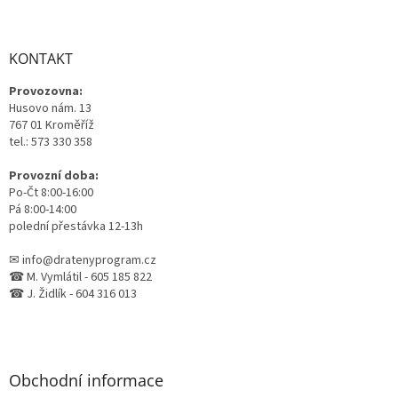
á
p
a
KONTAKT
t
Provozovna:
í
Husovo nám. 13
767 01 Kroměříž
tel.: 573 330 358
Provozní doba:
Po-Čt 8:00-16:00
Pá 8:00-14:00
polední přestávka 12-13h
✉ info@dratenyprogram.cz
☎ M. Vymlátil - 605 185 822
☎ J. Židlík - 604 316 013
Obchodní informace