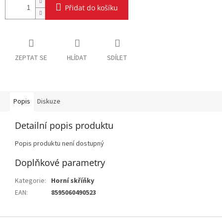
Přidat do košíku
ZEPTAT SE
HLÍDAT
SDÍLET
Popis
Diskuze
Detailní popis produktu
Popis produktu není dostupný
Doplňkové parametry
Kategorie
:
Horní skříňky
EAN
:
8595060490523
Z