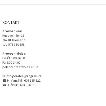
Z
á
p
a
KONTAKT
t
Provozovna:
í
Husovo nám. 13
767 01 Kroměříž
tel.: 573 330 358
Provozní doba:
Po-Čt 8:00-16:00
Pá 8:00-14:00
polední přestávka 12-13h
✉ info@dratenyprogram.cz
☎ M. Vymlátil - 605 185 822
☎ J. Židlík - 604 316 013