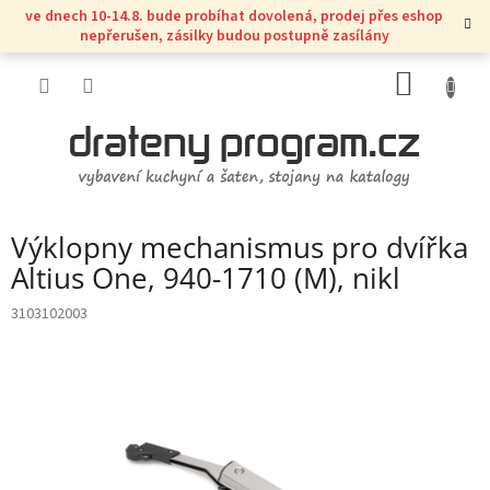
Přejít
ve dnech 10-14.8. bude probíhat dovolená, prodej přes eshop
na
nepřerušen, zásilky budou postupně zasílány
obsah
NÁKUP
KOŠÍK
Výklopny mechanismus pro dvířka
Altius One, 940-1710 (M), nikl
3103102003