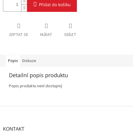
Přidat do košíku
ZEPTAT SE
HLÍDAT
SDÍLET
Popis
Diskuze
Detailní popis produktu
Popis produktu není dostupný
Z
á
p
a
KONTAKT