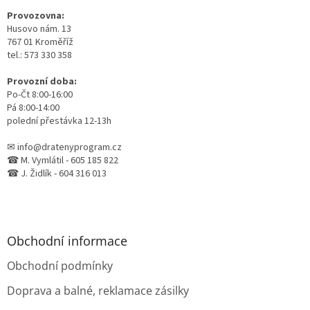
t
Provozovna:
í
Husovo nám. 13
767 01 Kroměříž
tel.: 573 330 358
Provozní doba:
Po-Čt 8:00-16:00
Pá 8:00-14:00
polední přestávka 12-13h
✉ info@dratenyprogram.cz
☎ M. Vymlátil - 605 185 822
☎ J. Židlík - 604 316 013
Obchodní informace
Obchodní podmínky
Doprava a balné, reklamace zásilky