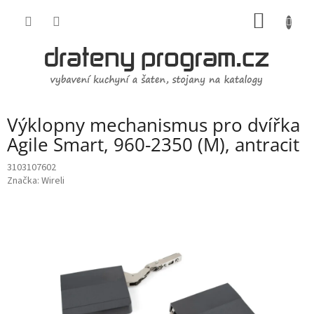
Přejít
NÁKUP
na
obsah
KOŠÍK
Výklopny mechanismus pro dvířka
Agile Smart, 960-2350 (M), antracit
3103107602
Značka:
Wireli