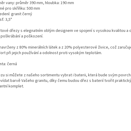
ěr vany: průměr 390 mm, hloubka: 190 mm
né pro skříňku: 500 mm
edení: granit černý
ť: 3,5"
itové dřezy s elegnatním oblým designem ve spojení s vysokou kvalitou a 
i poškrábání a poškození.
 navrženy z 80% minerálních látek a z 20% polyesterové živice, což zaruču
ort při jejich používání a odolnost proti vysokým teplotám.
nta: černá
ezu si můžete z našeho sortimentu vybrat i baterii, která bude svým povrc
vídat barvě Vašeho granitu, díky čemu budou dřez s baterií tvořit praktický
antní komplet.