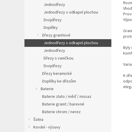
Rozm
Jednodřezy
Vhod
Jednodřezy s odkapní plochou
Prov
Výpus
Dvojdřezy
Doplňky
Gran
Dřezy granitové
prot
Jednodřezy s odkapní plochou
Byly
Jednodřezy
komf
Dřezy s vaničkou
Varia
Dvojdřezy
Dřezy keramické
K dř
odpo
Doplňky ke dřezům
eleg
Baterie
Baterie zlato / měď / mosaz
Baterie granit / barevné
Baterie chrom / nerez
Šatna
Kování - výsuvy