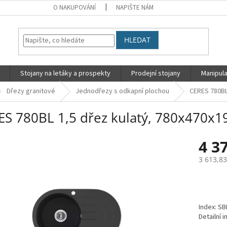
O NAKUPOVÁNÍ
NAPIŠTE NÁM
HLEDAT
Stojany na letáky a prospekty
Prodejní stojany
Manipula
Dřezy granitové
Jednodřezy s odkapní plochou
CERES 780BL 
ES 780BL 1,5 dřez kulatý, 780x470x19
4 3
3 613,8
Měrná
cena:
Index: S
Detailní 