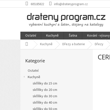
Přejít
605185822
info@dratenyprogram.cz
na
obsah
Ostatní
Kuchyně
Šatna
Kování - výsuvy
Domů
Kuchyně
Dřezy a baterie
Dřezy
P
CER
Přeskočit
o
Kategorie
kategorie
s
t
Ostatní
r
Kuchyně
a
n
skříňky do 15 cm
n
skříňky do 20 cm
í
skříňky do 30 cm
p
skříňky do 40 cm
a
skříňky do 50 cm