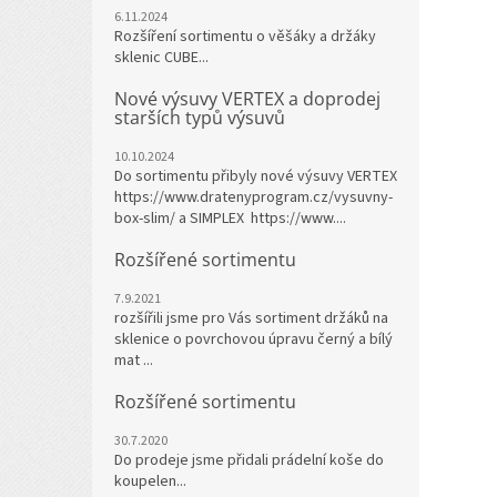
6.11.2024
Rozšíření sortimentu o věšáky a držáky
sklenic CUBE...
Nové výsuvy VERTEX a doprodej
starších typů výsuvů
10.10.2024
Do sortimentu přibyly nové výsuvy VERTEX
https://www.dratenyprogram.cz/vysuvny-
box-slim/ a SIMPLEX https://www....
Rozšířené sortimentu
7.9.2021
rozšířili jsme pro Vás sortiment držáků na
sklenice o povrchovou úpravu černý a bílý
mat ...
Rozšířené sortimentu
30.7.2020
Do prodeje jsme přidali prádelní koše do
koupelen...