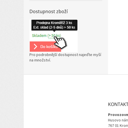
Dostupnost zboží
Pro podrobnější dostupnost najeďte myší
na množství.
Z
á
p
a
t
KONTAK
í
Provozovn
Husovo nám
767 01 Kro