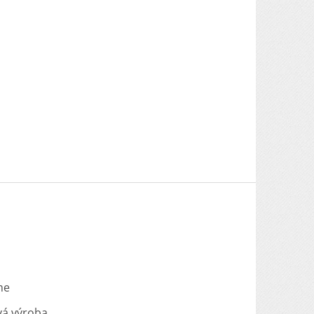
me
vá výroba