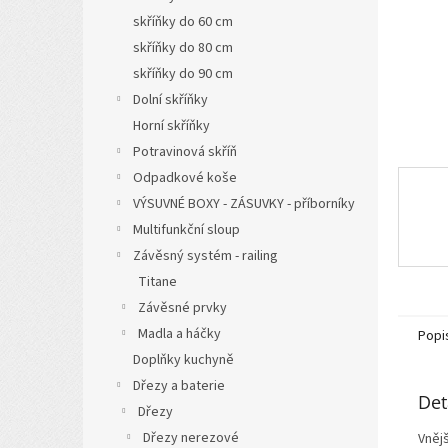
n
skříňky do 60 cm
e
l
skříňky do 80 cm
skříňky do 90 cm
Dolní skříňky
Horní skříňky
Potravinová skříň
Odpadkové koše
VÝSUVNÉ BOXY - ZÁSUVKY - příborníky
Multifunkční sloup
Závěsný systém - railing
Titane
Závěsné prvky
Madla a háčky
Popi
Doplňky kuchyně
Dřezy a baterie
Det
Dřezy
Dřezy nerezové
Vněj