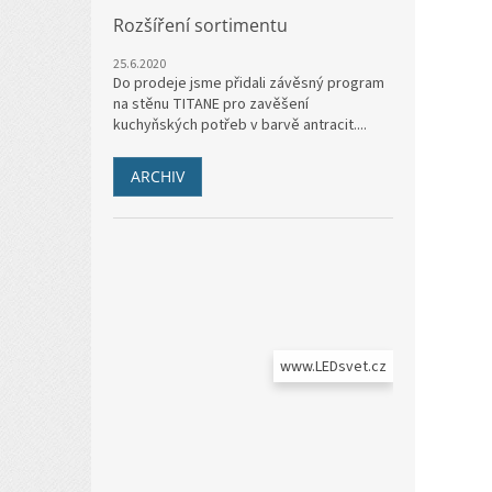
Rozšíření sortimentu
25.6.2020
Do prodeje jsme přidali závěsný program
na stěnu TITANE pro zavěšení
kuchyňských potřeb v barvě antracit....
ARCHIV
www.LEDsvet.cz