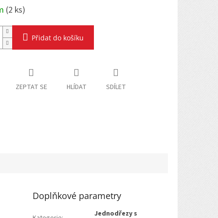
em
(
2 ks
)
Přidat do košíku
ZEPTAT SE
HLÍDAT
SDÍLET
Doplňkové parametry
Jednodřezy s
Kategorie
: