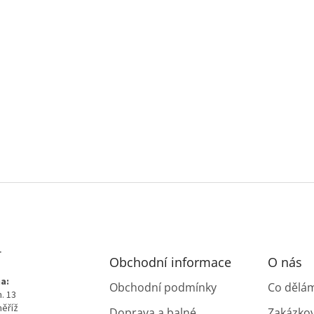
T
Obchodní informace
O nás
a:
Obchodní podmínky
Co dělá
. 13
měříž
Doprava a balné,
Zakázko