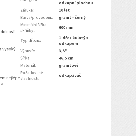
odkapní plochou
Záruka:
:
10 let
Barva/provedení:
:
granit - černý
Minimální šířka
600 mm
skříňky:
:
odolností
1-dřez kulatý s
Typ dřezu:
:
odkapem
je vysoký
Výpusť:
:
3,5"
Šířka
:
46,5 cm
Materiál
:
granitové
Požadované
odkapávač
hem nejlépe
vlastnosti
:
 a