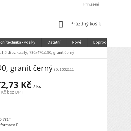
Přihlášení
NÁKUPNÍ
Prázdný košík
KOŠÍK
ční technika - vozíky
Ostatní
Nové
Doprodej
DOPR
1,5 dřez kulatý, 780x470x190, granit černý
0, granit černý
80J1002111
72,73 Kč
/ ks
3 Kč bez DPH
BD 781T
informace