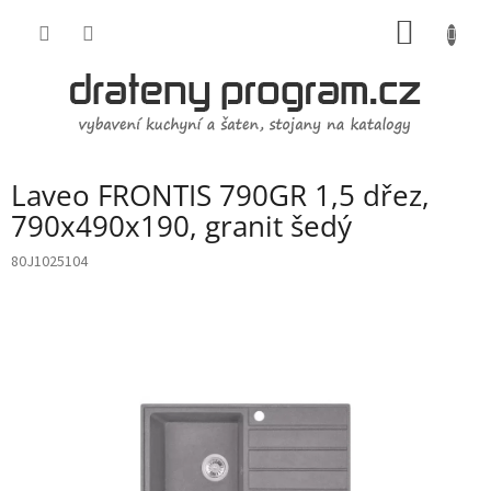
Přejít
NÁKUP
na
obsah
KOŠÍK
Laveo FRONTIS 790GR 1,5 dřez,
790x490x190, granit šedý
80J1025104