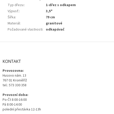
Typ dřezu:
:
1-dřez s odkapem
Výpusť:
:
3,5"
Šířka
:
79 cm
Materiál
:
granitové
Požadované vlastnosti
:
odkapávač
Z
á
p
a
KONTAKT
t
Provozovna:
í
Husovo nám. 13
767 01 Kroměříž
tel.: 573 330 358
Provozní doba:
Po-Čt 8:00-16:00
Pá 8:00-14:00
polední přestávka 12-13h