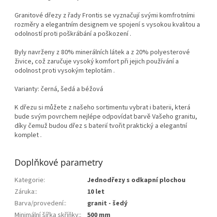
Granitové dřezy z řady Frontis se vyznačují svými komfrotními
rozměry a elegantním designem ve spojení s vysokou kvalitou a
odolností proti poškrábání a poškození .
Byly navrženy z 80% minerálních látek a z 20% polyesterové
živice, což zaručuje vysoký komfort při jejich používání a
odolnost proti vysokým teplotám .
Varianty: černá, šedá a béžová
K dřezu si můžete z našeho sortimentu vybrat i baterii, která
bude svým povrchem nejlépe odpovídat barvě Vašeho granitu,
díky čemuž budou dřez s baterií tvořit praktický a elegantní
komplet .
Doplňkové parametry
Kategorie
:
Jednodřezy s odkapní plochou
Záruka:
:
10 let
Barva/provedení:
:
granit - šedý
Minimální šířka skříňky:
:
500 mm