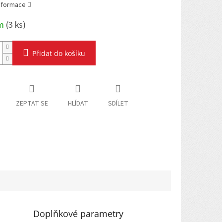
informace
em
(
3 ks
)
Přidat do košíku
ZEPTAT SE
HLÍDAT
SDÍLET
Doplňkové parametry