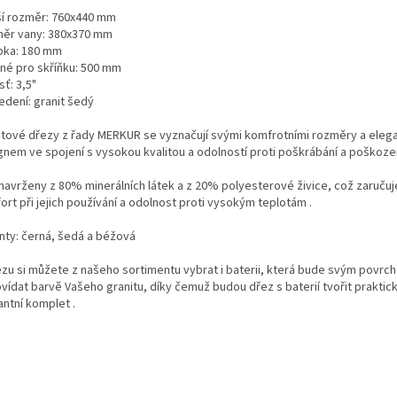
ší rozměr: 760x440 mm
ěr vany: 380x370 mm
bka: 180 mm
né pro skříňku: 500 mm
ť: 3,5"
edení: granit šedý
itové dřezy z řady MERKUR se vyznačují svými komfrotními rozměry a eleg
gnem ve spojení s vysokou kvalitou a odolností proti poškrábání a poškozen
 navrženy z 80% minerálních látek a z 20% polyesterové živice, což zaruču
rt při jejich používání a odolnost proti vysokým teplotám .
anty: černá, šedá a béžová
ezu si můžete z našeho sortimentu vybrat i baterii, která bude svým povrc
vídat barvě Vašeho granitu, díky čemuž budou dřez s baterií tvořit praktick
antní komplet .