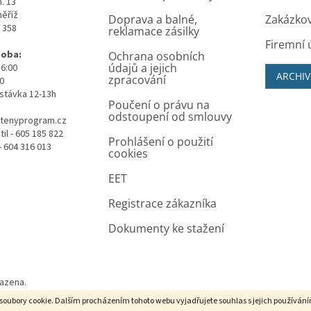
. 13
měříž
Doprava a balné,
Zakázko
0 358
reklamace zásilky
Firemní 
doba:
Ochrana osobních
údajů a jejich
16:00
ARCHIV
zpracování
00
stávka 12-13h
Poučení o právu na
odstoupení od smlouvy
tenyprogram.cz
il - 605 185 822
Prohlášení o použití
- 604 316 013
cookies
EET
Registrace zákazníka
Dokumenty ke stažení
razena.
soubory cookie. Dalším procházením tohoto webu vyjadřujete souhlas s jejich používán