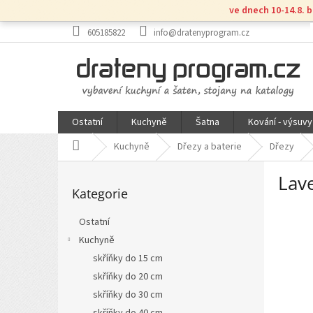
Přejít
ve dnech 10-14.8. 
na
obsah
605185822
info@dratenyprogram.cz
Ostatní
Kuchyně
Šatna
Kování - výsuvy
Domů
Kuchyně
Dřezy a baterie
Dřezy
P
Lav
Přeskočit
o
Kategorie
kategorie
s
t
Ostatní
r
Kuchyně
a
n
skříňky do 15 cm
n
skříňky do 20 cm
í
skříňky do 30 cm
p
skříňky do 40 cm