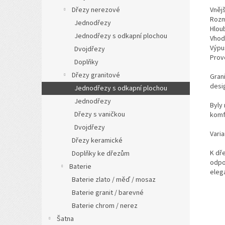
Dřezy nerezové
Vněj
Rozm
Jednodřezy
Hlou
Jednodřezy s odkapní plochou
Vhod
Výpus
Dvojdřezy
Prov
Doplňky
Dřezy granitové
Gran
desi
Jednodřezy s odkapní plochou
Jednodřezy
Byly
Dřezy s vaničkou
komfo
Dvojdřezy
Vari
Dřezy keramické
K dř
Doplňky ke dřezům
odpo
Baterie
eleg
Baterie zlato / měď / mosaz
Baterie granit / barevné
Baterie chrom / nerez
Šatna