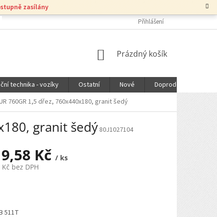
ostupně zasílány
Přihlášení
NÁKUPNÍ
Prázdný košík
KOŠÍK
ční technika - vozíky
Ostatní
Nové
Doprodej
DOPR
R 760GR 1,5 dřez, 760x440x180, granit šedý
180, granit šedý
80J1027104
19,58 Kč
/ ks
7 Kč bez DPH
BB 511T