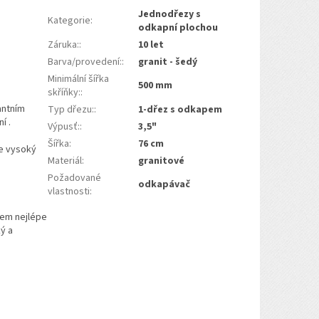
Jednodřezy s
Kategorie
:
odkapní plochou
Záruka:
:
10 let
Barva/provedení:
:
granit - šedý
Minimální šířka
500 mm
skříňky:
:
antním
Typ dřezu:
:
1-dřez s odkapem
í .
Výpusť:
:
3,5"
Šířka
:
76 cm
je vysoký
Materiál
:
granitové
Požadované
odkapávač
vlastnosti
:
hem nejlépe
ý a