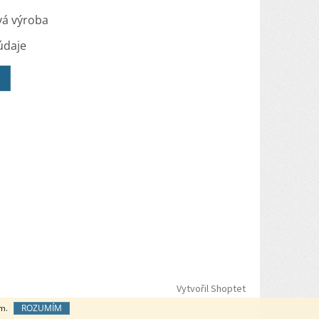
vá výroba
údaje
Vytvořil Shoptet
ROZUMÍM
ím.