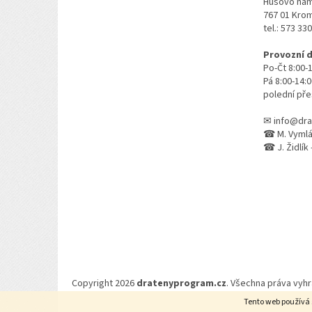
Husovo nám
767 01 Kro
tel.: 573 33
Provozní 
Po-Čt 8:00-
Pá 8:00-14:
polední pře
✉ info@dra
☎ M. Vymlát
☎ J. Židlík 
Copyright 2026
dratenyprogram.cz
. Všechna práva vyh
Tento web používá 