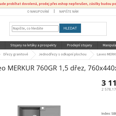
bude probíhat dovolená, prodej přes eshop nepřerušen, zásilky budou p
O NAKUPOVÁNÍ
NAPIŠTE NÁM
HLEDAT
Stojany na letáky a prospekty
Prodejní stojany
Manipula
Dřezy granitové
Jednodřezy s odkapní plochou
Laveo MERKU
eo MERKUR 760GR 1,5 dřez, 760x440x
3 1
2 578,1
Měrná
cena:
Index: S