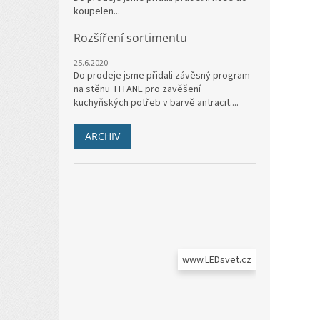
koupelen...
Rozšíření sortimentu
25.6.2020
Do prodeje jsme přidali závěsný program
na stěnu TITANE pro zavěšení
kuchyňských potřeb v barvě antracit....
ARCHIV
www.LEDsvet.cz