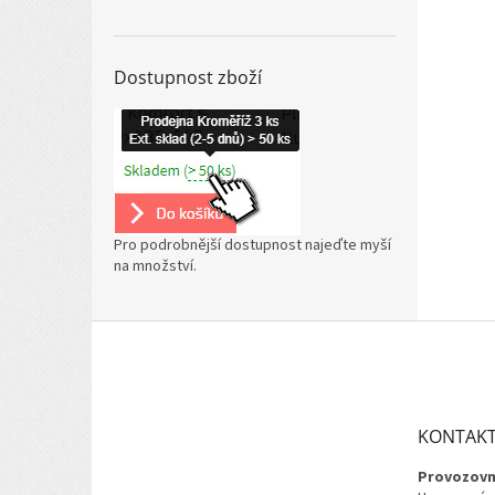
Dostupnost zboží
Pro podrobnější dostupnost najeďte myší
na množství.
Z
á
p
a
t
KONTAK
í
Provozovn