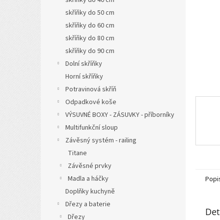
a
skříňky do 50 cm
n
skříňky do 60 cm
e
l
skříňky do 80 cm
skříňky do 90 cm
Dolní skříňky
Horní skříňky
Potravinová skříň
Odpadkové koše
VÝSUVNÉ BOXY - ZÁSUVKY - příborníky
Multifunkční sloup
Závěsný systém - railing
Titane
Závěsné prvky
Madla a háčky
Popi
Doplňky kuchyně
Dřezy a baterie
Det
Dřezy