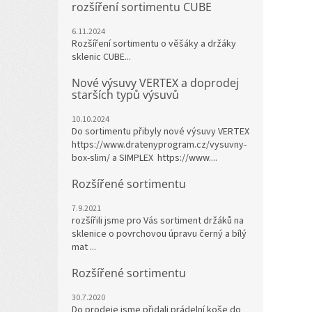
rozšíření sortimentu CUBE
6.11.2024
Rozšíření sortimentu o věšáky a držáky
sklenic CUBE...
Nové výsuvy VERTEX a doprodej
starších typů výsuvů
10.10.2024
Do sortimentu přibyly nové výsuvy VERTEX
https://www.dratenyprogram.cz/vysuvny-
box-slim/ a SIMPLEX https://www....
Rozšířené sortimentu
7.9.2021
rozšířili jsme pro Vás sortiment držáků na
sklenice o povrchovou úpravu černý a bílý
mat ...
Rozšířené sortimentu
30.7.2020
Do prodeje jsme přidali prádelní koše do